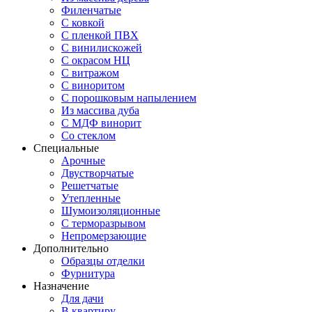
Филенчатые
С ковкой
С пленкой ПВХ
С винилискожей
С окрасом НЦ
С витражом
С виноритом
С порошковым напылением
Из массива дуба
С МДФ винорит
Со стеклом
Специальные
Арочные
Двустворчатые
Решетчатые
Утепленные
Шумоизоляционные
С терморазрывом
Непромерзающие
Дополнительно
Образцы отделки
Фурнитура
Назначение
Для дачи
В квартиру