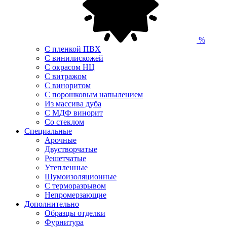
%
С пленкой ПВХ
С винилискожей
С окрасом НЦ
С витражом
С виноритом
С порошковым напылением
Из массива дуба
С МДФ винорит
Со стеклом
Специальные
Арочные
Двустворчатые
Решетчатые
Утепленные
Шумоизоляционные
С терморазрывом
Непромерзающие
Дополнительно
Образцы отделки
Фурнитура