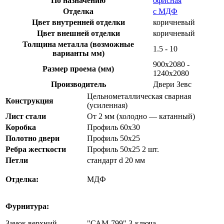
По назначению
офисная
Отделка
с МДФ
Цвет внутренней отделки
коричневый
Цвет внешней отделки
коричневый
Толщина металла (возможные
1.5 - 10
варианты мм)
900х2080 -
Размер проема (мм)
1240х2080
Производитель
Двери Зевс
Цельнометаллическая сварная
Конструкция
(усиленная)
Лист стали
От 2 мм (холодно — катанный)
Коробка
Профиль 60х30
Полотно двери
Профиль 50х25
Ребра жесткости
Профиль 50х25 2 шт.
Петли
стандарт d 20 мм
Отделка:
МДФ
Фурнитура:
Замок верхний
"САМ-799" 3-ключа