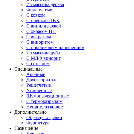
Из массива дерева
Филенчатые
С ковкой
С пленкой ПВХ
С винилискожей
С окрасом НЦ
С витражом
С виноритом
С порошковым напылением
Из массива дуба
С МДФ винорит
Со стеклом
Специальные
Арочные
Двустворчатые
Решетчатые
Утепленные
Шумоизоляционные
С терморазрывом
Непромерзающие
Дополнительно
Образцы отделки
Фурнитура
Назначение
Для дачи