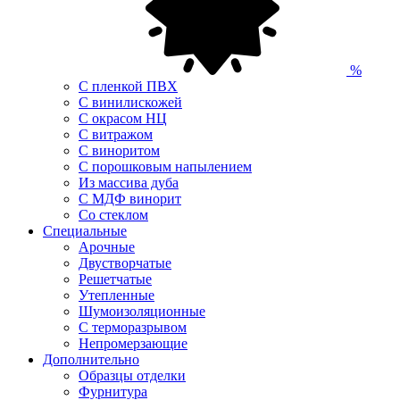
%
С пленкой ПВХ
С винилискожей
С окрасом НЦ
С витражом
С виноритом
С порошковым напылением
Из массива дуба
С МДФ винорит
Со стеклом
Специальные
Арочные
Двустворчатые
Решетчатые
Утепленные
Шумоизоляционные
С терморазрывом
Непромерзающие
Дополнительно
Образцы отделки
Фурнитура