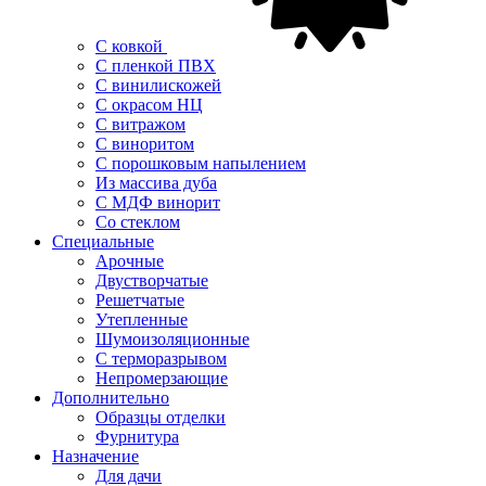
С ковкой
С пленкой ПВХ
С винилискожей
С окрасом НЦ
С витражом
С виноритом
С порошковым напылением
Из массива дуба
С МДФ винорит
Со стеклом
Специальные
Арочные
Двустворчатые
Решетчатые
Утепленные
Шумоизоляционные
С терморазрывом
Непромерзающие
Дополнительно
Образцы отделки
Фурнитура
Назначение
Для дачи