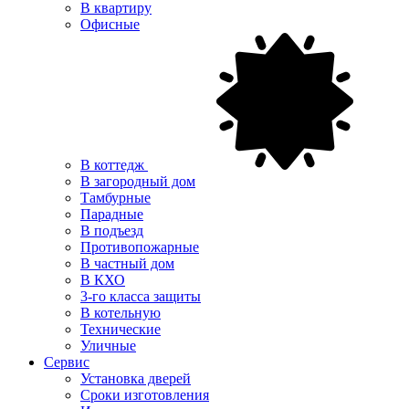
В квартиру
Офисные
В коттедж
В загородный дом
Тамбурные
Парадные
В подъезд
Противопожарные
В частный дом
В КХО
3-го класса защиты
В котельную
Технические
Уличные
Сервис
Установка дверей
Сроки изготовления