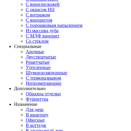
С винилискожей
С окрасом НЦ
С витражом
С виноритом
С порошковым напылением
Из массива дуба
С МДФ винорит
Со стеклом
Специальные
Арочные
Двустворчатые
Решетчатые
Утепленные
Шумоизоляционные
С терморазрывом
Непромерзающие
Дополнительно
Образцы отделки
Фурнитура
Назначение
Для дачи
В квартиру
Офисные
В коттедж
В загородный дом