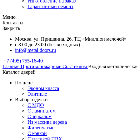
Изготовление на заказ
Гарантийный ремонт
Меню
Контакты
Закрыть
Москва, ул. Пришвина, 26, ТЦ «Миллион мелочей»
с 8:00 до 23:00 (без выходных)
info@metal-doors.ru
+7 (495) 755-16-40
Главная
Противопожарные
Со стеклом
Входная металлическая
Каталог дверей
По цене
Эконом класса
Элитные
Выбор отделки
С МДФ
С ламинатом
С зеркалом
Из массива дерева
Филенчатые
С ковкой
С пленкой ПВХ