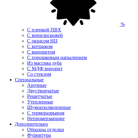
%
С пленкой ПВХ
С винилискожей
С окрасом НЦ
С витражом
С виноритом
С порошковым напылением
Из массива дуба
С МДФ винорит
Со стеклом
Специальные
Арочные
Двустворчатые
Решетчатые
Утепленные
Шумоизоляционные
С терморазрывом
Непромерзающие
Дополнительно
Образцы отделки
Фурнитура