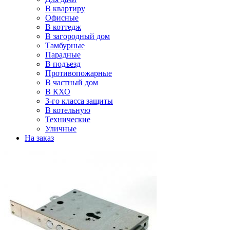
В квартиру
Офисные
В коттедж
В загородный дом
Тамбурные
Парадные
В подъезд
Противопожарные
В частный дом
В КХО
3-го класса защиты
В котельную
Технические
Уличные
На заказ