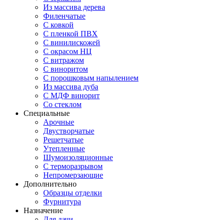
Из массива дерева
Филенчатые
С ковкой
С пленкой ПВХ
С винилискожей
С окрасом НЦ
С витражом
С виноритом
С порошковым напылением
Из массива дуба
С МДФ винорит
Со стеклом
Специальные
Арочные
Двустворчатые
Решетчатые
Утепленные
Шумоизоляционные
С терморазрывом
Непромерзающие
Дополнительно
Образцы отделки
Фурнитура
Назначение
Для дачи