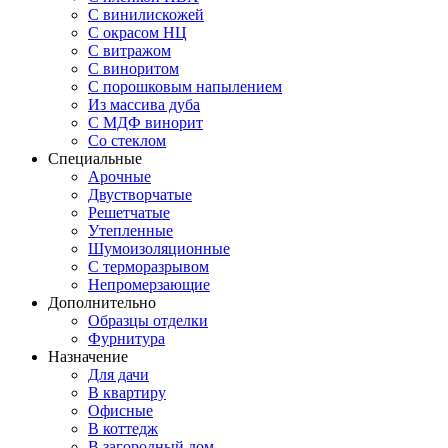
С винилискожей
С окрасом НЦ
С витражом
С виноритом
С порошковым напылением
Из массива дуба
С МДФ винорит
Со стеклом
Специальные
Арочные
Двустворчатые
Решетчатые
Утепленные
Шумоизоляционные
С терморазрывом
Непромерзающие
Дополнительно
Образцы отделки
Фурнитура
Назначение
Для дачи
В квартиру
Офисные
В коттедж
В загородный дом