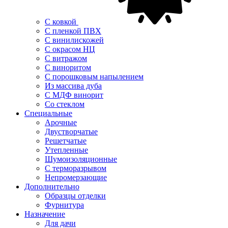
С ковкой
С пленкой ПВХ
С винилискожей
С окрасом НЦ
С витражом
С виноритом
С порошковым напылением
Из массива дуба
С МДФ винорит
Со стеклом
Специальные
Арочные
Двустворчатые
Решетчатые
Утепленные
Шумоизоляционные
С терморазрывом
Непромерзающие
Дополнительно
Образцы отделки
Фурнитура
Назначение
Для дачи