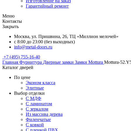
Изготовление на заказ
Гарантийный ремонт
Меню
Контакты
Закрыть
Москва, ул. Пришвина, 26, ТЦ «Миллион мелочей»
с 8:00 до 23:00 (без выходных)
info@metal-doors.ru
+7 (495) 755-16-40
Главная
Фурнитура
Дверные замки
Замки Mottura
Mottura-52.Y
Каталог дверей
По цене
Эконом класса
Элитные
Выбор отделки
С МДФ
С ламинатом
С зеркалом
Из массива дерева
Филенчатые
С ковкой
С пленкой ПВХ