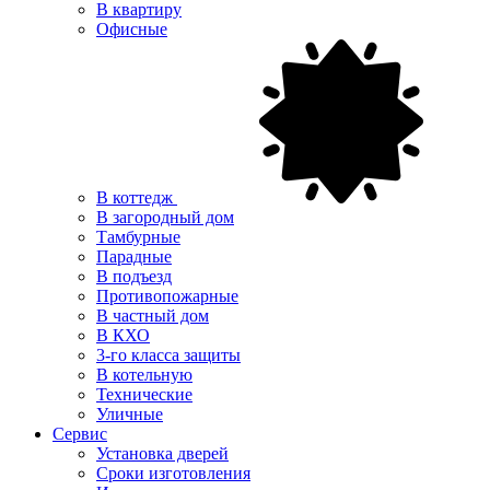
В квартиру
Офисные
В коттедж
В загородный дом
Тамбурные
Парадные
В подъезд
Противопожарные
В частный дом
В КХО
3-го класса защиты
В котельную
Технические
Уличные
Сервис
Установка дверей
Сроки изготовления