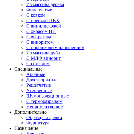
Из массива дерева
Филенчатые
С ковкой
С пленкой ПВХ
С винилискожей
С окрасом НЦ
С витражом
С виноритом
С порошковым напылением
Из массива дуба
С МДФ винорит
Со стеклом
Специальные
Арочные
Двустворчатые
Решетчатые
Утепленные
Шумоизоляционные
С терморазрывом
Непромерзающие
Дополнительно
Образцы отделки
Фурнитура
Назначение
Для дачи