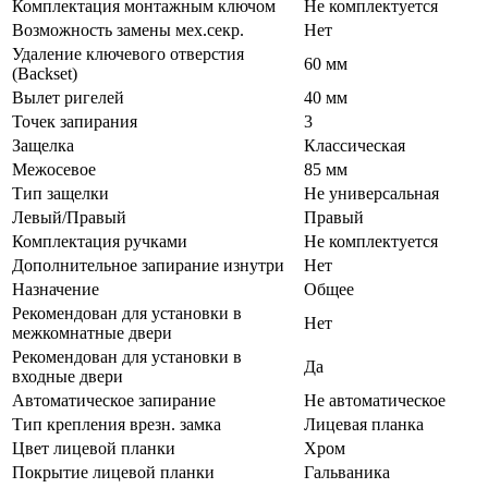
Комплектация монтажным ключом
Не комплектуется
Возможность замены мех.секр.
Нет
Удаление ключевого отверстия
60 мм
(Backset)
Вылет ригелей
40 мм
Точек запирания
3
Защелка
Классическая
Межосевое
85 мм
Тип защелки
Не универсальная
Левый/Правый
Правый
Комплектация ручками
Не комплектуется
Дополнительное запирание изнутри
Нет
Назначение
Общее
Рекомендован для установки в
Нет
межкомнатные двери
Рекомендован для установки в
Да
входные двери
Автоматическое запирание
Не автоматическое
Тип крепления врезн. замка
Лицевая планка
Цвет лицевой планки
Хром
Покрытие лицевой планки
Гальваника