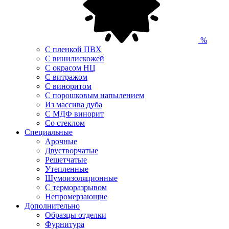
%
С пленкой ПВХ
С винилискожей
С окрасом НЦ
С витражом
С виноритом
С порошковым напылением
Из массива дуба
С МДФ винорит
Со стеклом
Специальные
Арочные
Двустворчатые
Решетчатые
Утепленные
Шумоизоляционные
С терморазрывом
Непромерзающие
Дополнительно
Образцы отделки
Фурнитура