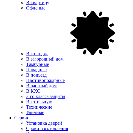
В квартиру
Офисные
В коттедж
В загородный дом
Тамбурные
Парадные
В подъезд
Противопожарные
В частный дом
В КХО
3-го класса защиты
В котельную
Технические
Уличные
Сервис
Установка дверей
Сроки изготовления