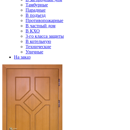
Тамбурные
Парадные
В подъезд
Противопожарные
В частный дом
В КХО
3-го класса защиты
В котельную
Технические
Уличные
На заказ