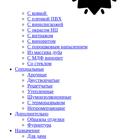
С ковкой
С пленкой ПВХ
С винилискожей
С окрасом НЦ
С витражом
С виноритом
С порошковым напылением
Из массива дуба
С МДФ винорит
Со стеклом
Специальные
Арочные
Двустворчатые
Решетчатые
Утепленные
Шумоизоляционные
С терморазрывом
Непромерзающие
Дополнительно
Образцы отделки
Фурнитура
Назначение
Для дачи