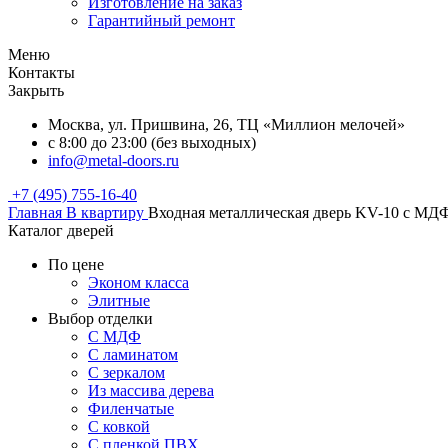
Изготовление на заказ
Гарантийный ремонт
Меню
Контакты
Закрыть
Москва, ул. Пришвина, 26, ТЦ «Миллион мелочей»
с 8:00 до 23:00 (без выходных)
info@metal-doors.ru
+7 (495) 755-16-40
Главная
В квартиру
Входная металлическая дверь KV-10 с МД
Каталог дверей
По цене
Эконом класса
Элитные
Выбор отделки
С МДФ
С ламинатом
С зеркалом
Из массива дерева
Филенчатые
С ковкой
С пленкой ПВХ