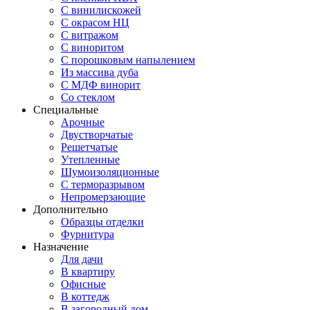
С винилискожей
С окрасом НЦ
С витражом
С виноритом
С порошковым напылением
Из массива дуба
С МДФ винорит
Со стеклом
Специальные
Арочные
Двустворчатые
Решетчатые
Утепленные
Шумоизоляционные
С терморазрывом
Непромерзающие
Дополнительно
Образцы отделки
Фурнитура
Назначение
Для дачи
В квартиру
Офисные
В коттедж
В загородный дом