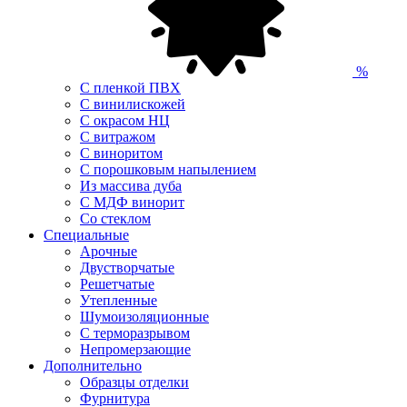
%
С пленкой ПВХ
С винилискожей
С окрасом НЦ
С витражом
С виноритом
С порошковым напылением
Из массива дуба
С МДФ винорит
Со стеклом
Специальные
Арочные
Двустворчатые
Решетчатые
Утепленные
Шумоизоляционные
С терморазрывом
Непромерзающие
Дополнительно
Образцы отделки
Фурнитура