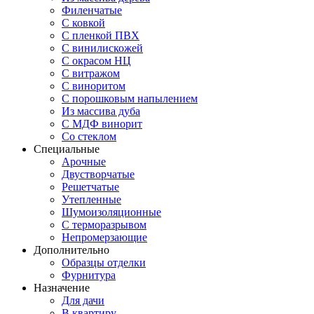
Филенчатые
С ковкой
С пленкой ПВХ
С винилискожей
С окрасом НЦ
С витражом
С виноритом
С порошковым напылением
Из массива дуба
С МДФ винорит
Со стеклом
Специальные
Арочные
Двустворчатые
Решетчатые
Утепленные
Шумоизоляционные
С терморазрывом
Непромерзающие
Дополнительно
Образцы отделки
Фурнитура
Назначение
Для дачи
В квартиру