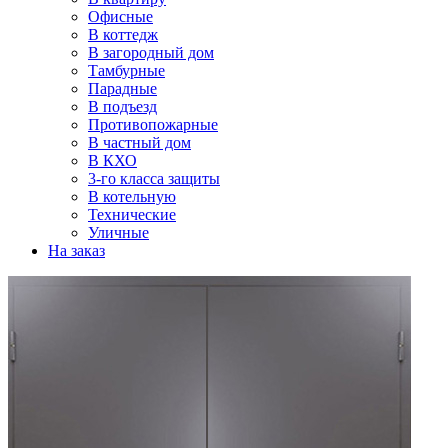
Офисные
В коттедж
В загородный дом
Тамбурные
Парадные
В подъезд
Противопожарные
В частный дом
В КХО
3-го класса защиты
В котельную
Технические
Уличные
На заказ