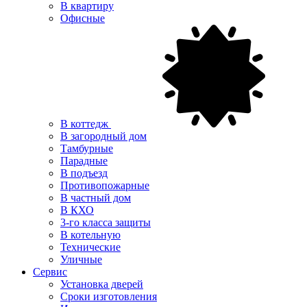
В квартиру
Офисные
В коттедж
В загородный дом
Тамбурные
Парадные
В подъезд
Противопожарные
В частный дом
В КХО
3-го класса защиты
В котельную
Технические
Уличные
Сервис
Установка дверей
Сроки изготовления