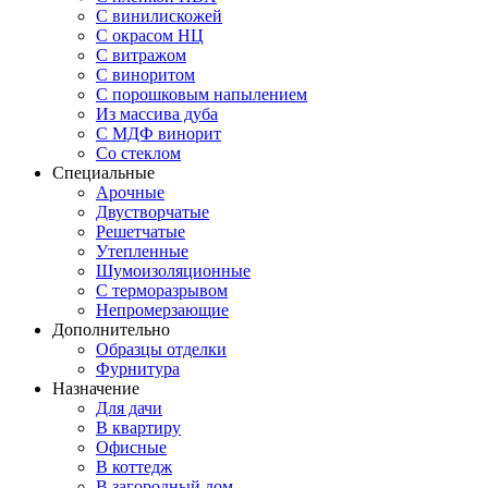
С винилискожей
С окрасом НЦ
С витражом
С виноритом
С порошковым напылением
Из массива дуба
С МДФ винорит
Со стеклом
Специальные
Арочные
Двустворчатые
Решетчатые
Утепленные
Шумоизоляционные
С терморазрывом
Непромерзающие
Дополнительно
Образцы отделки
Фурнитура
Назначение
Для дачи
В квартиру
Офисные
В коттедж
В загородный дом