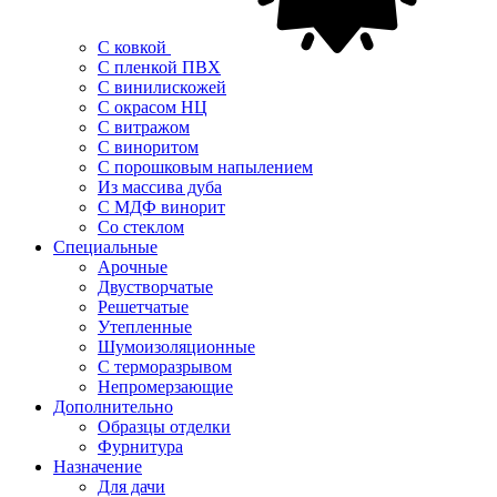
С ковкой
С пленкой ПВХ
С винилискожей
С окрасом НЦ
С витражом
С виноритом
С порошковым напылением
Из массива дуба
С МДФ винорит
Со стеклом
Специальные
Арочные
Двустворчатые
Решетчатые
Утепленные
Шумоизоляционные
С терморазрывом
Непромерзающие
Дополнительно
Образцы отделки
Фурнитура
Назначение
Для дачи