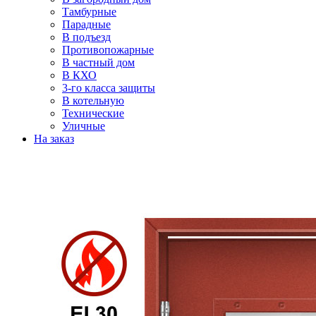
Тамбурные
Парадные
В подъезд
Противопожарные
В частный дом
В КХО
3-го класса защиты
В котельную
Технические
Уличные
На заказ