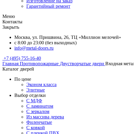
Изготовление на заказ
Гарантийный ремонт
Меню
Контакты
Закрыть
Москва, ул. Пришвина, 26, ТЦ «Миллион мелочей»
с 8:00 до 23:00 (без выходных)
info@metal-doors.ru
+7 (495) 755-16-40
Главная
Противопожарные
Двустворчатые двери
Входная мета
Каталог дверей
По цене
Эконом класса
Элитные
Выбор отделки
С МДФ
С ламинатом
С зеркалом
Из массива дерева
Филенчатые
С ковкой
С пленкой ПВХ