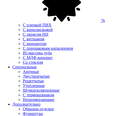
%
С пленкой ПВХ
С винилискожей
С окрасом НЦ
С витражом
С виноритом
С порошковым напылением
Из массива дуба
С МДФ винорит
Со стеклом
Специальные
Арочные
Двустворчатые
Решетчатые
Утепленные
Шумоизоляционные
С терморазрывом
Непромерзающие
Дополнительно
Образцы отделки
Фурнитура