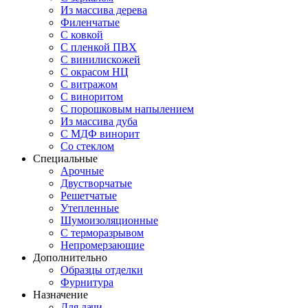
Из массива дерева
Филенчатые
С ковкой
С пленкой ПВХ
С винилискожей
С окрасом НЦ
С витражом
С виноритом
С порошковым напылением
Из массива дуба
С МДФ винорит
Со стеклом
Специальные
Арочные
Двустворчатые
Решетчатые
Утепленные
Шумоизоляционные
С терморазрывом
Непромерзающие
Дополнительно
Образцы отделки
Фурнитура
Назначение
Для дачи