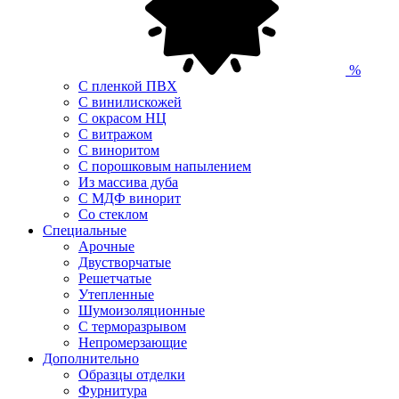
%
С пленкой ПВХ
С винилискожей
С окрасом НЦ
С витражом
С виноритом
С порошковым напылением
Из массива дуба
С МДФ винорит
Со стеклом
Специальные
Арочные
Двустворчатые
Решетчатые
Утепленные
Шумоизоляционные
С терморазрывом
Непромерзающие
Дополнительно
Образцы отделки
Фурнитура