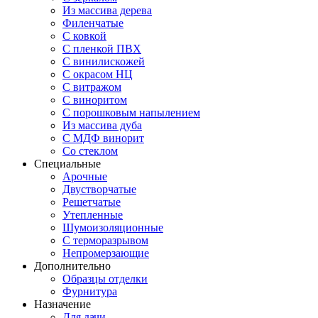
Из массива дерева
Филенчатые
С ковкой
С пленкой ПВХ
С винилискожей
С окрасом НЦ
С витражом
С виноритом
С порошковым напылением
Из массива дуба
С МДФ винорит
Со стеклом
Специальные
Арочные
Двустворчатые
Решетчатые
Утепленные
Шумоизоляционные
С терморазрывом
Непромерзающие
Дополнительно
Образцы отделки
Фурнитура
Назначение
Для дачи