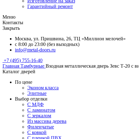
Изготовление на заказ
Гарантийный ремонт
Меню
Контакты
Закрыть
Москва, ул. Пришвина, 26, ТЦ «Миллион мелочей»
с 8:00 до 23:00 (без выходных)
info@metal-doors.ru
+7 (495) 755-16-40
Главная
Тамбурные
Входная металлическая дверь Зевс Т-20 с 
Каталог дверей
По цене
Эконом класса
Элитные
Выбор отделки
С МДФ
С ламинатом
С зеркалом
Из массива дерева
Филенчатые
С ковкой
С пленкой ПВХ