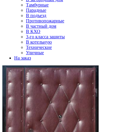
Тамбурные
Парадные
В подъезд
Противопожарные
В частный дом
В КХО
3-го класса защиты
В котельную
Технические
Уличные
На заказ