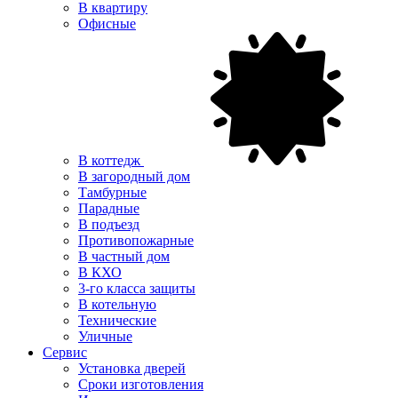
В квартиру
Офисные
В коттедж
В загородный дом
Тамбурные
Парадные
В подъезд
Противопожарные
В частный дом
В КХО
3-го класса защиты
В котельную
Технические
Уличные
Сервис
Установка дверей
Сроки изготовления