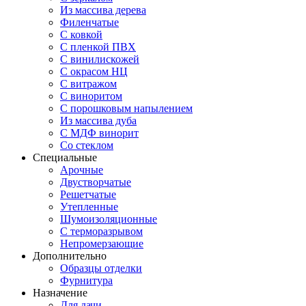
Из массива дерева
Филенчатые
С ковкой
С пленкой ПВХ
С винилискожей
С окрасом НЦ
С витражом
С виноритом
С порошковым напылением
Из массива дуба
С МДФ винорит
Со стеклом
Специальные
Арочные
Двустворчатые
Решетчатые
Утепленные
Шумоизоляционные
С терморазрывом
Непромерзающие
Дополнительно
Образцы отделки
Фурнитура
Назначение
Для дачи