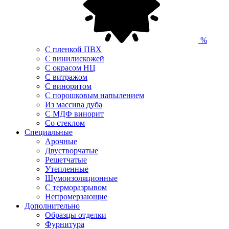
%
С пленкой ПВХ
С винилискожей
С окрасом НЦ
С витражом
С виноритом
С порошковым напылением
Из массива дуба
С МДФ винорит
Со стеклом
Специальные
Арочные
Двустворчатые
Решетчатые
Утепленные
Шумоизоляционные
С терморазрывом
Непромерзающие
Дополнительно
Образцы отделки
Фурнитура