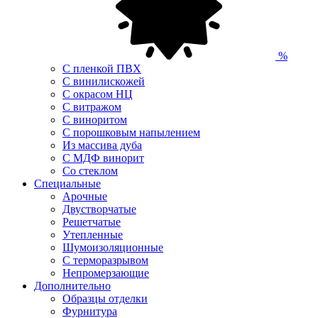
%
С пленкой ПВХ
С винилискожей
С окрасом НЦ
С витражом
С виноритом
С порошковым напылением
Из массива дуба
С МДФ винорит
Со стеклом
Специальные
Арочные
Двустворчатые
Решетчатые
Утепленные
Шумоизоляционные
С терморазрывом
Непромерзающие
Дополнительно
Образцы отделки
Фурнитура