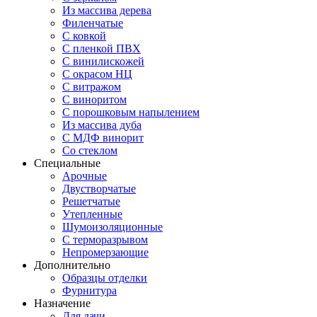
Из массива дерева
Филенчатые
С ковкой
С пленкой ПВХ
С винилискожей
С окрасом НЦ
С витражом
С виноритом
С порошковым напылением
Из массива дуба
С МДФ винорит
Со стеклом
Специальные
Арочные
Двустворчатые
Решетчатые
Утепленные
Шумоизоляционные
С терморазрывом
Непромерзающие
Дополнительно
Образцы отделки
Фурнитура
Назначение
Для дачи