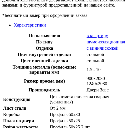
замками и фурнитурой предоставленной на нашем сайте.
*
Бесплатный замер при оформлении заказа
Характеристики
По назначению
в квартиру
По типу
шумоизоляционная
Отделка
с винилискожей
Цвет внутренней отделки
стальной
Цвет внешней отделки
стальной
Толщина металла (возможные
1.5 - 10
варианты мм)
900х2080 -
Размер проема (мм)
1240х2080
Производитель
Двери Зевс
Цельнометаллическая сварная
Конструкция
(усиленная)
Лист стали
От 2 мм
Коробка
Профиль 60х30
Полотно двери
Профиль 50х25
Ребра жесткости
Профиль 50х25 2 шт.