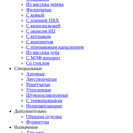
Из массива дерева
Филенчатые
С ковкой
С пленкой ПВХ
С винилискожей
С окрасом НЦ
С витражом
С виноритом
С порошковым напылением
Из массива дуба
С МДФ винорит
Со стеклом
Специальные
Арочные
Двустворчатые
Решетчатые
Утепленные
Шумоизоляционные
С терморазрывом
Непромерзающие
Дополнительно
Образцы отделки
Фурнитура
Назначение
Для дачи