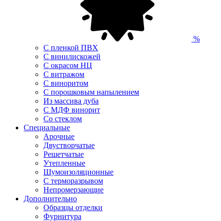
%
С пленкой ПВХ
С винилискожей
С окрасом НЦ
С витражом
С виноритом
С порошковым напылением
Из массива дуба
С МДФ винорит
Со стеклом
Специальные
Арочные
Двустворчатые
Решетчатые
Утепленные
Шумоизоляционные
С терморазрывом
Непромерзающие
Дополнительно
Образцы отделки
Фурнитура