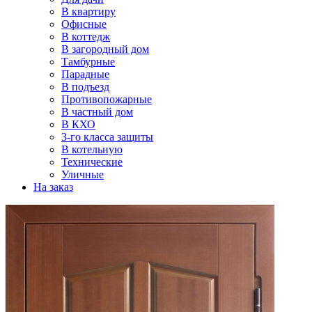
В квартиру
Офисные
В коттедж
В загородный дом
Тамбурные
Парадные
В подъезд
Противопожарные
В частный дом
В КХО
3-го класса защиты
В котельную
Технические
Уличные
На заказ