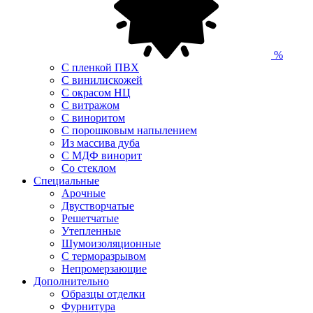
%
С пленкой ПВХ
С винилискожей
С окрасом НЦ
С витражом
С виноритом
С порошковым напылением
Из массива дуба
С МДФ винорит
Со стеклом
Специальные
Арочные
Двустворчатые
Решетчатые
Утепленные
Шумоизоляционные
С терморазрывом
Непромерзающие
Дополнительно
Образцы отделки
Фурнитура