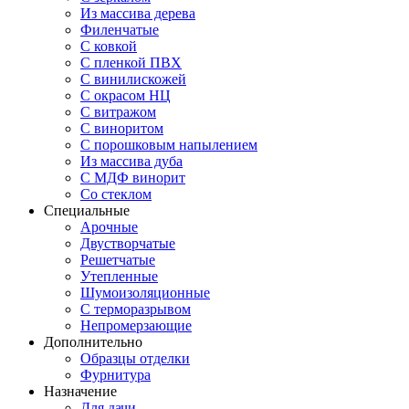
Из массива дерева
Филенчатые
С ковкой
С пленкой ПВХ
С винилискожей
С окрасом НЦ
С витражом
С виноритом
С порошковым напылением
Из массива дуба
С МДФ винорит
Со стеклом
Специальные
Арочные
Двустворчатые
Решетчатые
Утепленные
Шумоизоляционные
С терморазрывом
Непромерзающие
Дополнительно
Образцы отделки
Фурнитура
Назначение
Для дачи