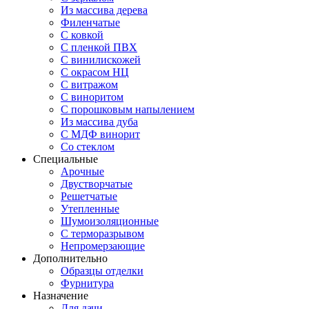
Из массива дерева
Филенчатые
С ковкой
С пленкой ПВХ
С винилискожей
С окрасом НЦ
С витражом
С виноритом
С порошковым напылением
Из массива дуба
С МДФ винорит
Со стеклом
Специальные
Арочные
Двустворчатые
Решетчатые
Утепленные
Шумоизоляционные
С терморазрывом
Непромерзающие
Дополнительно
Образцы отделки
Фурнитура
Назначение
Для дачи