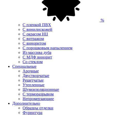
%
С пленкой ПВХ
С винилискожей
С окрасом НЦ
С витражом
С виноритом
С порошковым напылением
Из массива дуба
С МДФ винорит
Со стеклом
Специальные
Арочные
Двустворчатые
Решетчатые
Утепленные
Шумоизоляционные
С терморазрывом
Непромерзающие
Дополнительно
Образцы отделки
Фурнитура