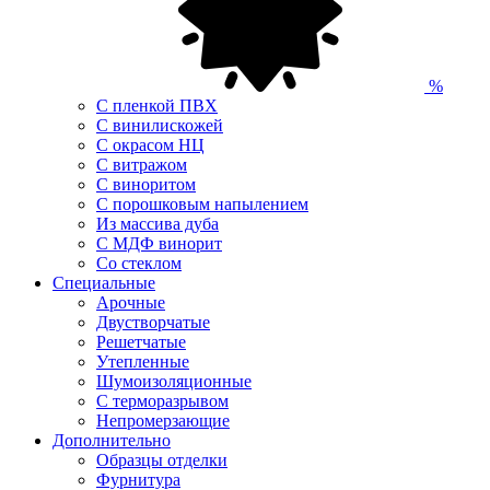
%
С пленкой ПВХ
С винилискожей
С окрасом НЦ
С витражом
С виноритом
С порошковым напылением
Из массива дуба
С МДФ винорит
Со стеклом
Специальные
Арочные
Двустворчатые
Решетчатые
Утепленные
Шумоизоляционные
С терморазрывом
Непромерзающие
Дополнительно
Образцы отделки
Фурнитура