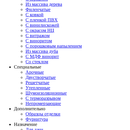
Из массива дерева
Филенчатые
С ковкой
С пленкой ПВХ
С винилискожей
С окрасом НЦ
С витражом
С виноритом
С порошковым напылением
Из массива дуба
С МДФ винорит
Со стеклом
Специальные
Арочные
Двустворчатые
Решетчатые
Утепленные
Шумоизоляционные
С терморазрывом
Непромерзающие
Дополнительно
Образцы отделки
Фурнитура
Назначение
Для дачи