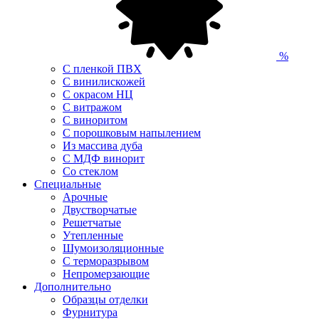
%
С пленкой ПВХ
С винилискожей
С окрасом НЦ
С витражом
С виноритом
С порошковым напылением
Из массива дуба
С МДФ винорит
Со стеклом
Специальные
Арочные
Двустворчатые
Решетчатые
Утепленные
Шумоизоляционные
С терморазрывом
Непромерзающие
Дополнительно
Образцы отделки
Фурнитура