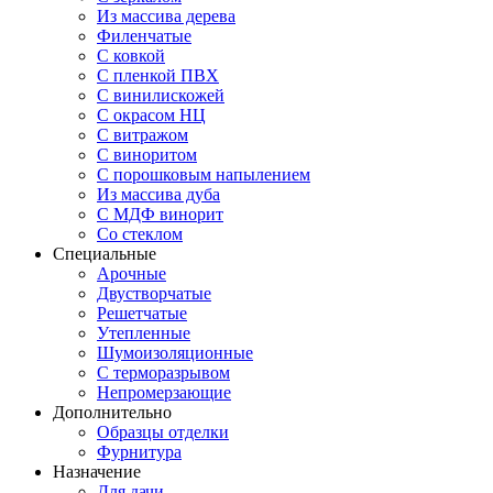
Из массива дерева
Филенчатые
С ковкой
С пленкой ПВХ
С винилискожей
С окрасом НЦ
С витражом
С виноритом
С порошковым напылением
Из массива дуба
С МДФ винорит
Со стеклом
Специальные
Арочные
Двустворчатые
Решетчатые
Утепленные
Шумоизоляционные
С терморазрывом
Непромерзающие
Дополнительно
Образцы отделки
Фурнитура
Назначение
Для дачи