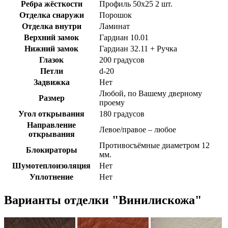
Ребра жёсткости
Профиль 50х25 2 шт.
Отделка снаружи
Порошок
Отделка внутри
Ламинат
Верхний замок
Гардиан 10.01
Нижний замок
Гардиан 32.11 + Ручка
Глазок
200 градусов
Петли
d-20
Задвижка
Нет
Любой, по Вашему дверному
Размер
проему
Угол открывания
180 градусов
Направление
Левое/правое – любое
открывания
Противосъёмные диаметром 12
Блокираторы
мм.
Шумотеплоизоляция
Нет
Уплотнение
Нет
Варианты отделки "Винилискожа"