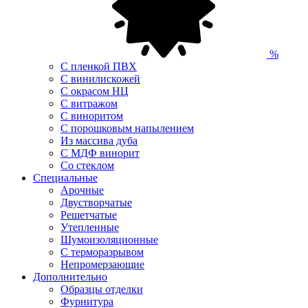
%
С пленкой ПВХ
С винилискожей
С окрасом НЦ
С витражом
С виноритом
С порошковым напылением
Из массива дуба
С МДФ винорит
Со стеклом
Специальные
Арочные
Двустворчатые
Решетчатые
Утепленные
Шумоизоляционные
С терморазрывом
Непромерзающие
Дополнительно
Образцы отделки
Фурнитура