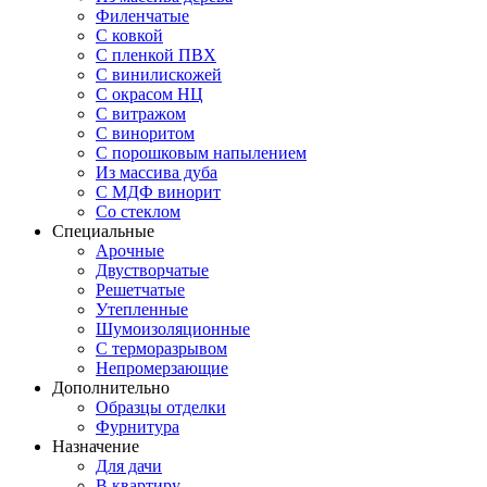
Филенчатые
С ковкой
С пленкой ПВХ
С винилискожей
С окрасом НЦ
С витражом
С виноритом
С порошковым напылением
Из массива дуба
С МДФ винорит
Со стеклом
Специальные
Арочные
Двустворчатые
Решетчатые
Утепленные
Шумоизоляционные
С терморазрывом
Непромерзающие
Дополнительно
Образцы отделки
Фурнитура
Назначение
Для дачи
В квартиру