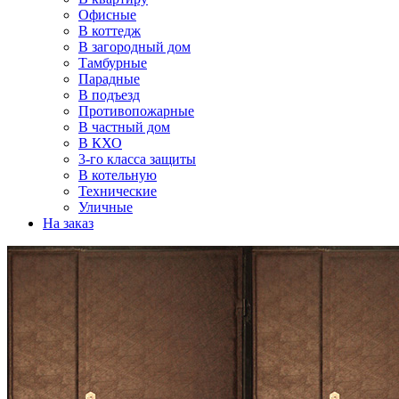
Офисные
В коттедж
В загородный дом
Тамбурные
Парадные
В подъезд
Противопожарные
В частный дом
В КХО
3-го класса защиты
В котельную
Технические
Уличные
На заказ