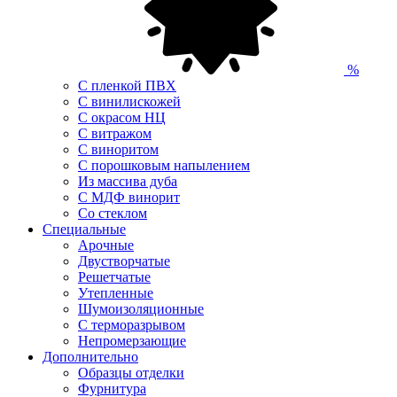
%
С пленкой ПВХ
С винилискожей
С окрасом НЦ
С витражом
С виноритом
С порошковым напылением
Из массива дуба
С МДФ винорит
Со стеклом
Специальные
Арочные
Двустворчатые
Решетчатые
Утепленные
Шумоизоляционные
С терморазрывом
Непромерзающие
Дополнительно
Образцы отделки
Фурнитура