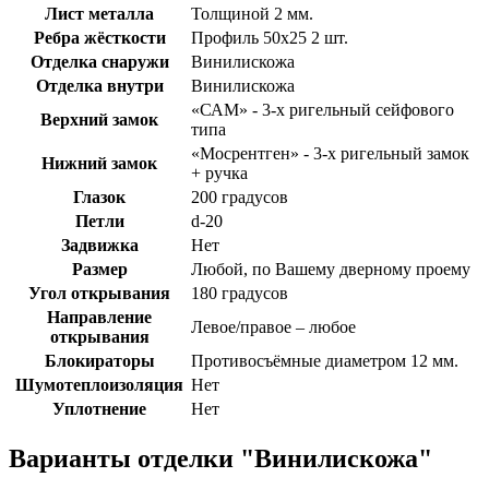
Лист металла
Толщиной 2 мм.
Ребра жёсткости
Профиль 50х25 2 шт.
Отделка снаружи
Винилискожа
Отделка внутри
Винилискожа
«САМ» - 3-х ригельный сейфового
Верхний замок
типа
«Мосрентген» - 3-х ригельный замок
Нижний замок
+ ручка
Глазок
200 градусов
Петли
d-20
Задвижка
Нет
Размер
Любой, по Вашему дверному проему
Угол открывания
180 градусов
Направление
Левое/правое – любое
открывания
Блокираторы
Противосъёмные диаметром 12 мм.
Шумотеплоизоляция
Нет
Уплотнение
Нет
Варианты отделки "Винилискожа"