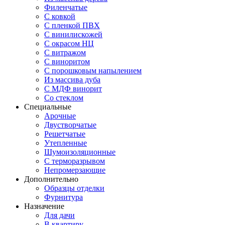
Филенчатые
С ковкой
С пленкой ПВХ
С винилискожей
С окрасом НЦ
С витражом
С виноритом
С порошковым напылением
Из массива дуба
С МДФ винорит
Со стеклом
Специальные
Арочные
Двустворчатые
Решетчатые
Утепленные
Шумоизоляционные
С терморазрывом
Непромерзающие
Дополнительно
Образцы отделки
Фурнитура
Назначение
Для дачи
В квартиру