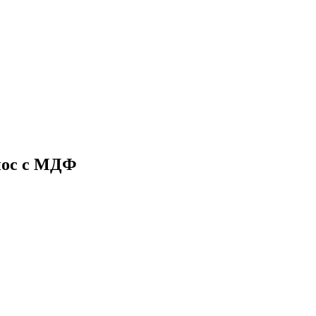
иос с МДФ