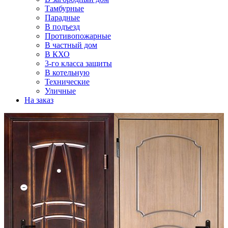
Тамбурные
Парадные
В подъезд
Противопожарные
В частный дом
В КХО
3-го класса защиты
В котельную
Технические
Уличные
На заказ