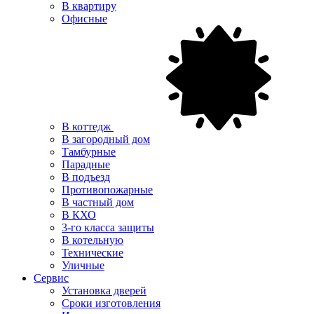
В квартиру
Офисные
В коттедж
В загородный дом
Тамбурные
Парадные
В подъезд
Противопожарные
В частный дом
В КХО
3-го класса защиты
В котельную
Технические
Уличные
Сервис
Установка дверей
Сроки изготовления