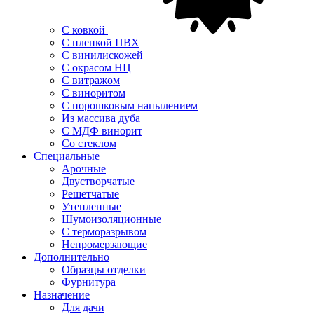
С ковкой
С пленкой ПВХ
С винилискожей
С окрасом НЦ
С витражом
С виноритом
С порошковым напылением
Из массива дуба
С МДФ винорит
Со стеклом
Специальные
Арочные
Двустворчатые
Решетчатые
Утепленные
Шумоизоляционные
С терморазрывом
Непромерзающие
Дополнительно
Образцы отделки
Фурнитура
Назначение
Для дачи