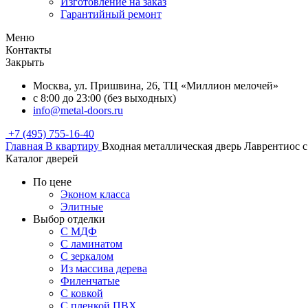
Изготовление на заказ
Гарантийный ремонт
Меню
Контакты
Закрыть
Москва, ул. Пришвина, 26, ТЦ «Миллион мелочей»
с 8:00 до 23:00 (без выходных)
info@metal-doors.ru
+7 (495) 755-16-40
Главная
В квартиру
Входная металлическая дверь Лаврентиос
Каталог дверей
По цене
Эконом класса
Элитные
Выбор отделки
С МДФ
С ламинатом
С зеркалом
Из массива дерева
Филенчатые
С ковкой
С пленкой ПВХ