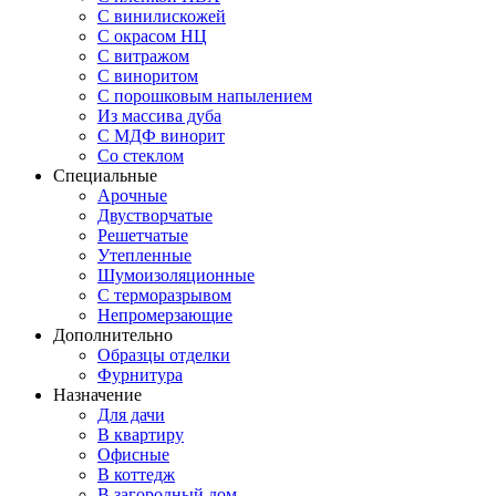
С винилискожей
С окрасом НЦ
С витражом
С виноритом
С порошковым напылением
Из массива дуба
С МДФ винорит
Со стеклом
Специальные
Арочные
Двустворчатые
Решетчатые
Утепленные
Шумоизоляционные
С терморазрывом
Непромерзающие
Дополнительно
Образцы отделки
Фурнитура
Назначение
Для дачи
В квартиру
Офисные
В коттедж
В загородный дом