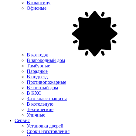
В квартиру
Офисные
В коттедж
В загородный дом
Тамбурные
Парадные
В подъезд
Противопожарные
В частный дом
В КХО
3-го класса защиты
В котельную
Технические
Уличные
Сервис
Установка дверей
Сроки изготовления