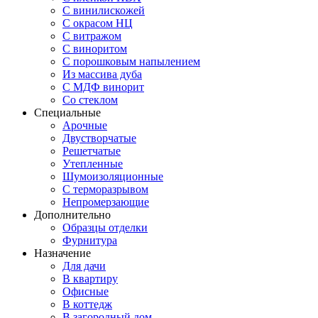
С винилискожей
С окрасом НЦ
С витражом
С виноритом
С порошковым напылением
Из массива дуба
С МДФ винорит
Со стеклом
Специальные
Арочные
Двустворчатые
Решетчатые
Утепленные
Шумоизоляционные
С терморазрывом
Непромерзающие
Дополнительно
Образцы отделки
Фурнитура
Назначение
Для дачи
В квартиру
Офисные
В коттедж
В загородный дом