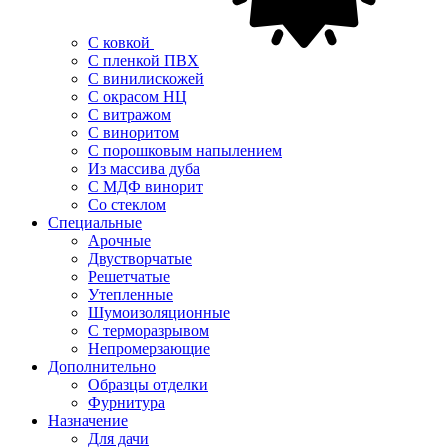
С ковкой
С пленкой ПВХ
С винилискожей
С окрасом НЦ
С витражом
С виноритом
С порошковым напылением
Из массива дуба
С МДФ винорит
Со стеклом
Специальные
Арочные
Двустворчатые
Решетчатые
Утепленные
Шумоизоляционные
С терморазрывом
Непромерзающие
Дополнительно
Образцы отделки
Фурнитура
Назначение
Для дачи