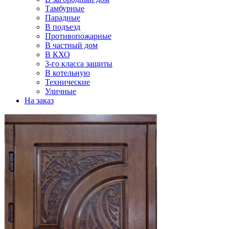
Тамбурные
Парадные
В подъезд
Противопожарные
В частный дом
В КХО
3-го класса защиты
В котельную
Технические
Уличные
На заказ