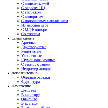
С винилискожей
С окрасом НЦ
С витражом
С виноритом
С порошковым напылением
Из массива дуба
С МДФ винорит
Со стеклом
Специальные
Арочные
Двустворчатые
Решетчатые
Утепленные
Шумоизоляционные
С терморазрывом
Непромерзающие
Дополнительно
Образцы отделки
Фурнитура
Назначение
Для дачи
В квартиру
Офисные
В коттедж
В загородный дом