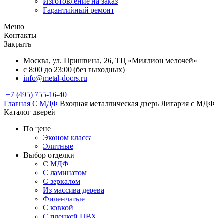
Изготовление на заказ
Гарантийный ремонт
Меню
Контакты
Закрыть
Москва, ул. Пришвина, 26, ТЦ «Миллион мелочей»
с 8:00 до 23:00 (без выходных)
info@metal-doors.ru
+7 (495) 755-16-40
Главная
С МДФ
Входная металлическая дверь Лигария с МДФ
Каталог дверей
По цене
Эконом класса
Элитные
Выбор отделки
С МДФ
С ламинатом
С зеркалом
Из массива дерева
Филенчатые
С ковкой
С пленкой ПВХ