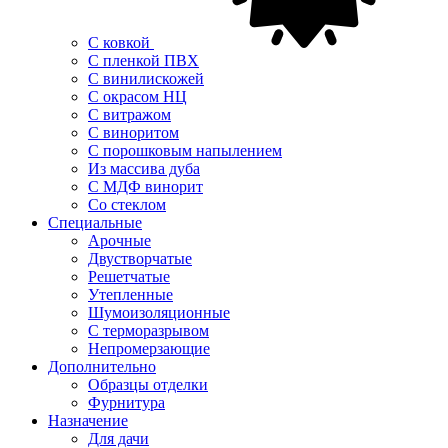
С ковкой
С пленкой ПВХ
С винилискожей
С окрасом НЦ
С витражом
С виноритом
С порошковым напылением
Из массива дуба
С МДФ винорит
Со стеклом
Специальные
Арочные
Двустворчатые
Решетчатые
Утепленные
Шумоизоляционные
С терморазрывом
Непромерзающие
Дополнительно
Образцы отделки
Фурнитура
Назначение
Для дачи