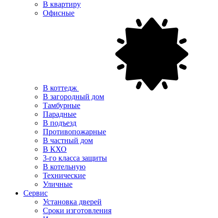
В квартиру
Офисные
В коттедж
В загородный дом
Тамбурные
Парадные
В подъезд
Противопожарные
В частный дом
В КХО
3-го класса защиты
В котельную
Технические
Уличные
Сервис
Установка дверей
Сроки изготовления