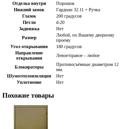
Отделка внутри
Порошок
Нижний замок
Гардиан 32.11 + Ручка
Глазок
200 градусов
Петли
d-20
Задвижка
Нет
Любой, по Вашему дверному
Размер
проему
Угол открывания
180 градусов
Направление
Левое/правое – любое
открывания
Противосъёмные диаметром 12
Блокираторы
мм.
Шумотеплоизоляция
Нет
Уплотнение
Нет
Похожие товары