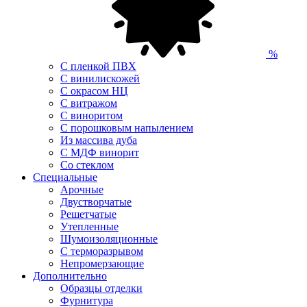
%
С пленкой ПВХ
С винилискожей
С окрасом НЦ
С витражом
С виноритом
С порошковым напылением
Из массива дуба
С МДФ винорит
Со стеклом
Специальные
Арочные
Двустворчатые
Решетчатые
Утепленные
Шумоизоляционные
С терморазрывом
Непромерзающие
Дополнительно
Образцы отделки
Фурнитура