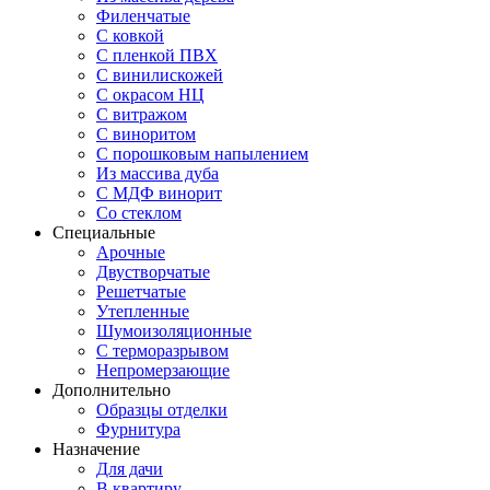
Филенчатые
С ковкой
С пленкой ПВХ
С винилискожей
С окрасом НЦ
С витражом
С виноритом
С порошковым напылением
Из массива дуба
С МДФ винорит
Со стеклом
Специальные
Арочные
Двустворчатые
Решетчатые
Утепленные
Шумоизоляционные
С терморазрывом
Непромерзающие
Дополнительно
Образцы отделки
Фурнитура
Назначение
Для дачи
В квартиру