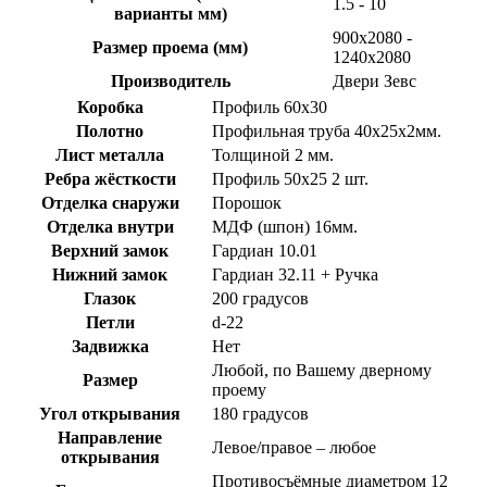
1.5 - 10
варианты мм)
900х2080 -
Размер проема (мм)
1240х2080
Производитель
Двери Зевс
Коробка
Профиль 60х30
Полотно
Профильная труба 40х25х2мм.
Лист металла
Толщиной 2 мм.
Ребра жёсткости
Профиль 50х25 2 шт.
Отделка снаружи
Порошок
Отделка внутри
МДФ (шпон) 16мм.
Верхний замок
Гардиан 10.01
Нижний замок
Гардиан 32.11 + Ручка
Глазок
200 градусов
Петли
d-22
Задвижка
Нет
Любой, по Вашему дверному
Размер
проему
Угол открывания
180 градусов
Направление
Левое/правое – любое
открывания
Противосъёмные диаметром 12