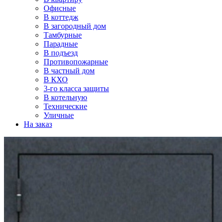
Офисные
В коттедж
В загородный дом
Тамбурные
Парадные
В подъезд
Противопожарные
В частный дом
В КХО
3-го класса защиты
В котельную
Технические
Уличные
На заказ