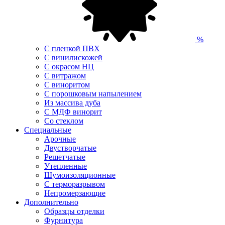
%
С пленкой ПВХ
С винилискожей
С окрасом НЦ
С витражом
С виноритом
С порошковым напылением
Из массива дуба
С МДФ винорит
Со стеклом
Специальные
Арочные
Двустворчатые
Решетчатые
Утепленные
Шумоизоляционные
С терморазрывом
Непромерзающие
Дополнительно
Образцы отделки
Фурнитура