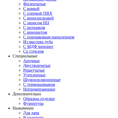
Филенчатые
С ковкой
С пленкой ПВХ
С винилискожей
С окрасом НЦ
С витражом
С виноритом
С порошковым напылением
Из массива дуба
С МДФ винорит
Со стеклом
Специальные
Арочные
Двустворчатые
Решетчатые
Утепленные
Шумоизоляционные
С терморазрывом
Непромерзающие
Дополнительно
Образцы отделки
Фурнитура
Назначение
Для дачи
В квартиру