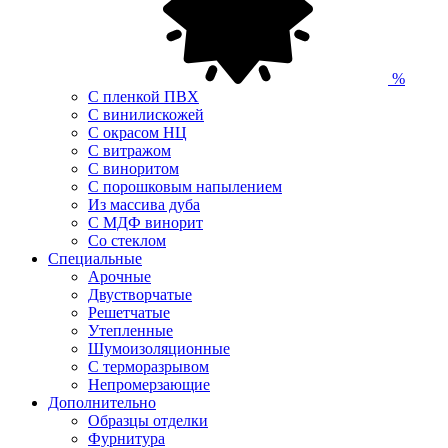
%
С пленкой ПВХ
С винилискожей
С окрасом НЦ
С витражом
С виноритом
С порошковым напылением
Из массива дуба
С МДФ винорит
Со стеклом
Специальные
Арочные
Двустворчатые
Решетчатые
Утепленные
Шумоизоляционные
С терморазрывом
Непромерзающие
Дополнительно
Образцы отделки
Фурнитура