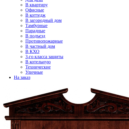
В квартиру
Офисные
В коттедж
В загородный дом
Тамбурные
Парадные
В подъезд
Противопожарные
В частный дом
В КХО
3-го класса защиты
В котельную
Технические
Уличные
На заказ