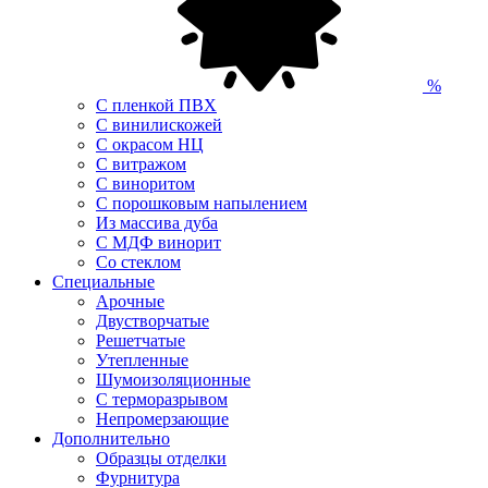
%
С пленкой ПВХ
С винилискожей
С окрасом НЦ
С витражом
С виноритом
С порошковым напылением
Из массива дуба
С МДФ винорит
Со стеклом
Специальные
Арочные
Двустворчатые
Решетчатые
Утепленные
Шумоизоляционные
С терморазрывом
Непромерзающие
Дополнительно
Образцы отделки
Фурнитура