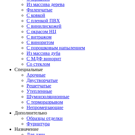
Из массива дерева
Филенчатые
С ковкой
С пленкой ПВХ
С винилискожей
С окрасом НЦ
С витражом
С виноритом
С порошковым напылением
Из массива дуба
С МДФ винорит
Со стеклом
Специальные
Арочные
Двустворчатые
Решетчатые
Утепленные
Шумоизоляционные
С терморазрывом
Непромерзающие
Дополнительно
Образцы отделки
Фурнитура
Назначение
Для дачи