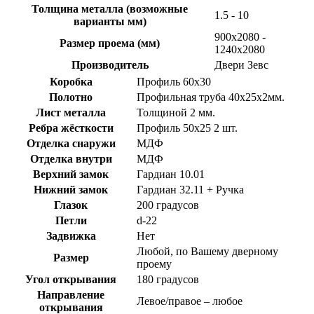
Толщина металла (возможные
1.5 - 10
варианты мм)
900х2080 -
Размер проема (мм)
1240х2080
Производитель
Двери Зевс
Коробка
Профиль 60х30
Полотно
Профильная труба 40х25х2мм.
Лист металла
Толщиной 2 мм.
Ребра жёсткости
Профиль 50х25 2 шт.
Отделка снаружи
МДФ
Отделка внутри
МДФ
Верхний замок
Гардиан 10.01
Нижний замок
Гардиан 32.11 + Ручка
Глазок
200 градусов
Петли
d-22
Задвижка
Нет
Любой, по Вашему дверному
Размер
проему
Угол открывания
180 градусов
Направление
Левое/правое – любое
открывания