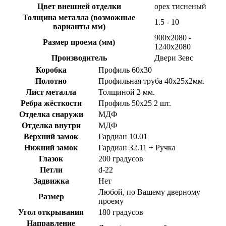
Цвет внешней отделки
орех тисненый
Толщина металла (возможные
1.5 - 10
варианты мм)
900х2080 -
Размер проема (мм)
1240х2080
Производитель
Двери Зевс
Коробка
Профиль 60х30
Полотно
Профильная труба 40х25х2мм.
Лист металла
Толщиной 2 мм.
Ребра жёсткости
Профиль 50х25 2 шт.
Отделка снаружи
МДФ
Отделка внутри
МДФ
Верхний замок
Гардиан 10.01
Нижний замок
Гардиан 32.11 + Ручка
Глазок
200 градусов
Петли
d-22
Задвижка
Нет
Любой, по Вашему дверному
Размер
проему
Угол открывания
180 градусов
Направление