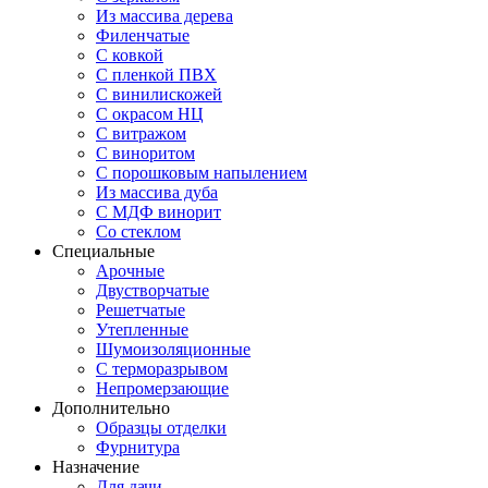
Из массива дерева
Филенчатые
С ковкой
С пленкой ПВХ
С винилискожей
С окрасом НЦ
С витражом
С виноритом
С порошковым напылением
Из массива дуба
С МДФ винорит
Со стеклом
Специальные
Арочные
Двустворчатые
Решетчатые
Утепленные
Шумоизоляционные
С терморазрывом
Непромерзающие
Дополнительно
Образцы отделки
Фурнитура
Назначение
Для дачи