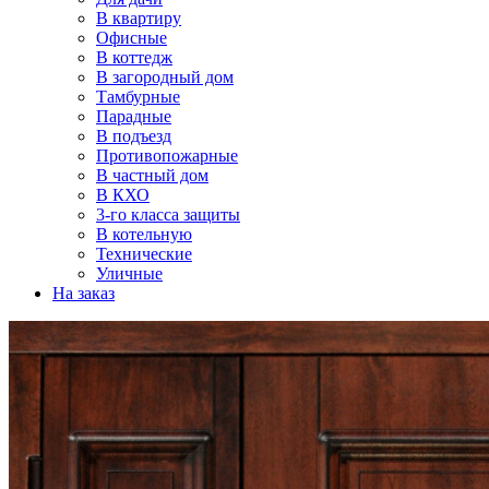
В квартиру
Офисные
В коттедж
В загородный дом
Тамбурные
Парадные
В подъезд
Противопожарные
В частный дом
В КХО
3-го класса защиты
В котельную
Технические
Уличные
На заказ