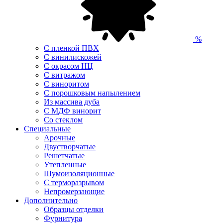
%
С пленкой ПВХ
С винилискожей
С окрасом НЦ
С витражом
С виноритом
С порошковым напылением
Из массива дуба
С МДФ винорит
Со стеклом
Специальные
Арочные
Двустворчатые
Решетчатые
Утепленные
Шумоизоляционные
С терморазрывом
Непромерзающие
Дополнительно
Образцы отделки
Фурнитура