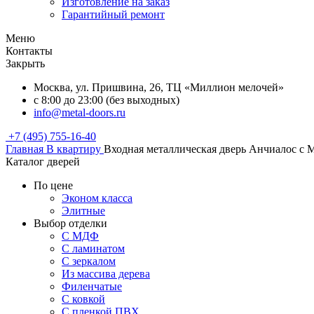
Изготовление на заказ
Гарантийный ремонт
Меню
Контакты
Закрыть
Москва, ул. Пришвина, 26, ТЦ «Миллион мелочей»
с 8:00 до 23:00 (без выходных)
info@metal-doors.ru
+7 (495) 755-16-40
Главная
В квартиру
Входная металлическая дверь Анчиалос с
Каталог дверей
По цене
Эконом класса
Элитные
Выбор отделки
С МДФ
С ламинатом
С зеркалом
Из массива дерева
Филенчатые
С ковкой
С пленкой ПВХ