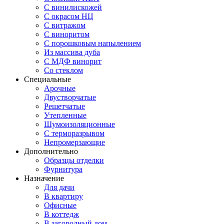
С винилискожей
С окрасом НЦ
С витражом
С виноритом
С порошковым напылением
Из массива дуба
С МДФ винорит
Со стеклом
Специальные
Арочные
Двустворчатые
Решетчатые
Утепленные
Шумоизоляционные
С терморазрывом
Непромерзающие
Дополнительно
Образцы отделки
Фурнитура
Назначение
Для дачи
В квартиру
Офисные
В коттедж
В загородный дом