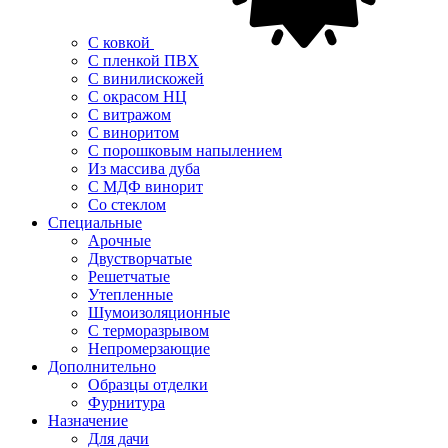
С ковкой
С пленкой ПВХ
С винилискожей
С окрасом НЦ
С витражом
С виноритом
С порошковым напылением
Из массива дуба
С МДФ винорит
Со стеклом
Специальные
Арочные
Двустворчатые
Решетчатые
Утепленные
Шумоизоляционные
С терморазрывом
Непромерзающие
Дополнительно
Образцы отделки
Фурнитура
Назначение
Для дачи