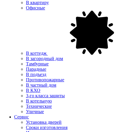
В квартиру
Офисные
В коттедж
В загородный дом
Тамбурные
Парадные
В подъезд
Противопожарные
В частный дом
В КХО
3-го класса защиты
В котельную
Технические
Уличные
Сервис
Установка дверей
Сроки изготовления