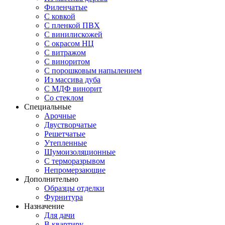
Филенчатые
С ковкой
С пленкой ПВХ
С винилискожей
С окрасом НЦ
С витражом
С виноритом
С порошковым напылением
Из массива дуба
С МДФ винорит
Со стеклом
Специальные
Арочные
Двустворчатые
Решетчатые
Утепленные
Шумоизоляционные
С терморазрывом
Непромерзающие
Дополнительно
Образцы отделки
Фурнитура
Назначение
Для дачи
В квартиру