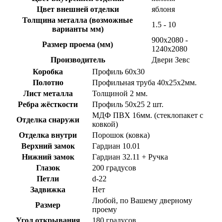
Цвет внешней отделки
яблоня
Толщина металла (возможные
1.5 - 10
варианты мм)
900х2080 -
Размер проема (мм)
1240х2080
Производитель
Двери Зевс
Коробка
Профиль 60х30
Полотно
Профильная труба 40х25х2мм.
Лист металла
Толщиной 2 мм.
Ребра жёсткости
Профиль 50х25 2 шт.
МДФ ПВХ 16мм. (стеклопакет с
Отделка снаружи
ковкой)
Отделка внутри
Порошок (ковка)
Верхний замок
Гардиан 10.01
Нижний замок
Гардиан 32.11 + Ручка
Глазок
200 градусов
Петли
d-22
Задвижка
Нет
Любой, по Вашему дверному
Размер
проему
Угол открывания
180 градусов