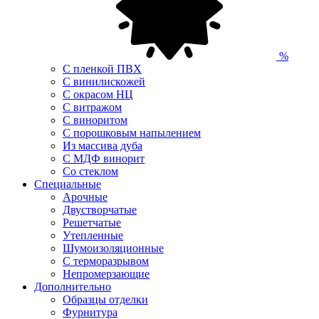
%
С пленкой ПВХ
С винилискожей
С окрасом НЦ
С витражом
С виноритом
С порошковым напылением
Из массива дуба
С МДФ винорит
Со стеклом
Специальные
Арочные
Двустворчатые
Решетчатые
Утепленные
Шумоизоляционные
С терморазрывом
Непромерзающие
Дополнительно
Образцы отделки
Фурнитура