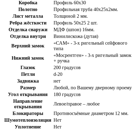
Коробка
Профиль 60х30
Полотно
Профильная труба 40х25х2мм.
Лист металла
Толщиной 2 мм.
Ребра жёсткости
Профиль 50х25 2 шт.
Отделка снаружи
МДФ (шпон) 16мм.
Отделка внутри
Винилискожа (дутая)
«САМ» - 3-х ригельный сейфового
Верхний замок
типа
«Мосрентген» - 3-х ригельный замок
Нижний замок
+ ручка
Глазок
200 градусов
Петли
d-20
Задвижка
нет
Размер
Любой, по Вашему дверному проему
Угол открывания
180 градусов
Направление
Левое/правое – любое
открывания
Блокираторы
Противосъёмные диаметром 12 мм.
Шумотеплоизоляция
Нет
Уплотнение
Нет