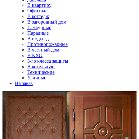
В квартиру
Офисные
В коттедж
В загородный дом
Тамбурные
Парадные
В подъезд
Противопожарные
В частный дом
В КХО
3-го класса защиты
В котельную
Технические
Уличные
На заказ