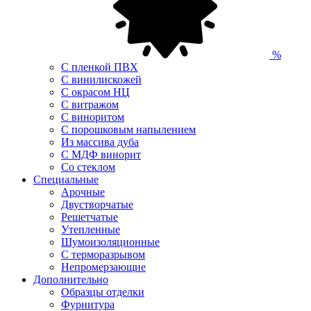
%
С пленкой ПВХ
С винилискожей
С окрасом НЦ
С витражом
С виноритом
С порошковым напылением
Из массива дуба
С МДФ винорит
Со стеклом
Специальные
Арочные
Двустворчатые
Решетчатые
Утепленные
Шумоизоляционные
С терморазрывом
Непромерзающие
Дополнительно
Образцы отделки
Фурнитура