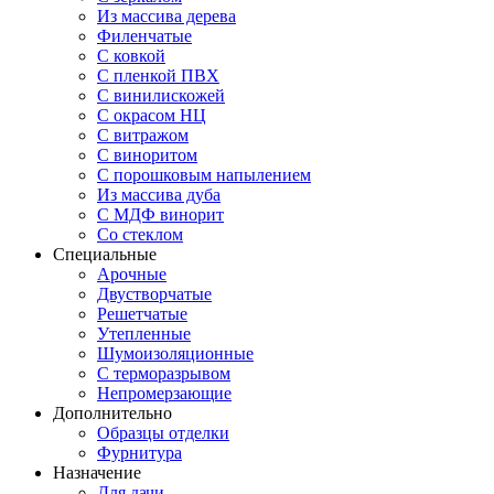
Из массива дерева
Филенчатые
С ковкой
С пленкой ПВХ
С винилискожей
С окрасом НЦ
С витражом
С виноритом
С порошковым напылением
Из массива дуба
С МДФ винорит
Со стеклом
Специальные
Арочные
Двустворчатые
Решетчатые
Утепленные
Шумоизоляционные
С терморазрывом
Непромерзающие
Дополнительно
Образцы отделки
Фурнитура
Назначение
Для дачи