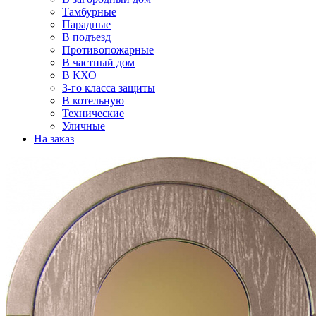
Тамбурные
Парадные
В подъезд
Противопожарные
В частный дом
В КХО
3-го класса защиты
В котельную
Технические
Уличные
На заказ