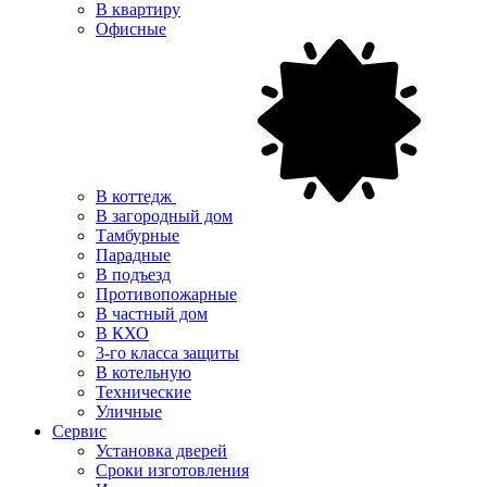
В квартиру
Офисные
В коттедж
В загородный дом
Тамбурные
Парадные
В подъезд
Противопожарные
В частный дом
В КХО
3-го класса защиты
В котельную
Технические
Уличные
Сервис
Установка дверей
Сроки изготовления