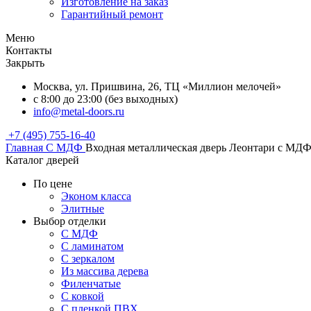
Изготовление на заказ
Гарантийный ремонт
Меню
Контакты
Закрыть
Москва, ул. Пришвина, 26, ТЦ «Миллион мелочей»
с 8:00 до 23:00 (без выходных)
info@metal-doors.ru
+7 (495) 755-16-40
Главная
С МДФ
Входная металлическая дверь Леонтари с МД
Каталог дверей
По цене
Эконом класса
Элитные
Выбор отделки
С МДФ
С ламинатом
С зеркалом
Из массива дерева
Филенчатые
С ковкой
С пленкой ПВХ