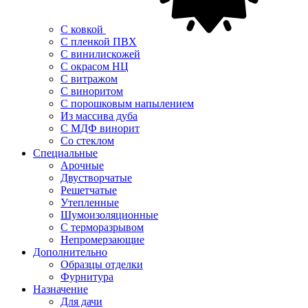
С ковкой
С пленкой ПВХ
С винилискожей
С окрасом НЦ
С витражом
С виноритом
С порошковым напылением
Из массива дуба
С МДФ винорит
Со стеклом
Специальные
Арочные
Двустворчатые
Решетчатые
Утепленные
Шумоизоляционные
С терморазрывом
Непромерзающие
Дополнительно
Образцы отделки
Фурнитура
Назначение
Для дачи