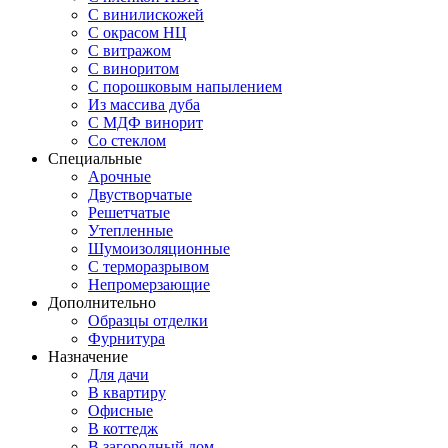
С винилискожей
С окрасом НЦ
С витражом
С виноритом
С порошковым напылением
Из массива дуба
С МДФ винорит
Со стеклом
Специальные
Арочные
Двустворчатые
Решетчатые
Утепленные
Шумоизоляционные
С терморазрывом
Непромерзающие
Дополнительно
Образцы отделки
Фурнитура
Назначение
Для дачи
В квартиру
Офисные
В коттедж
В загородный дом