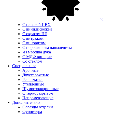
%
С пленкой ПВХ
С винилискожей
С окрасом НЦ
С витражом
С виноритом
С порошковым напылением
Из массива дуба
С МДФ винорит
Со стеклом
Специальные
Арочные
Двустворчатые
Решетчатые
Утепленные
Шумоизоляционные
С терморазрывом
Непромерзающие
Дополнительно
Образцы отделки
Фурнитура