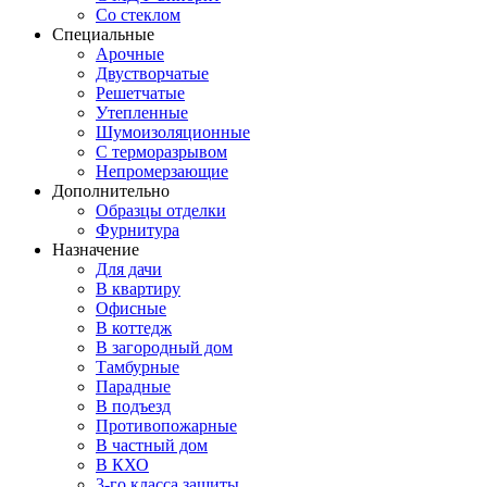
Со стеклом
Специальные
Арочные
Двустворчатые
Решетчатые
Утепленные
Шумоизоляционные
С терморазрывом
Непромерзающие
Дополнительно
Образцы отделки
Фурнитура
Назначение
Для дачи
В квартиру
Офисные
В коттедж
В загородный дом
Тамбурные
Парадные
В подъезд
Противопожарные
В частный дом
В КХО
3-го класса защиты