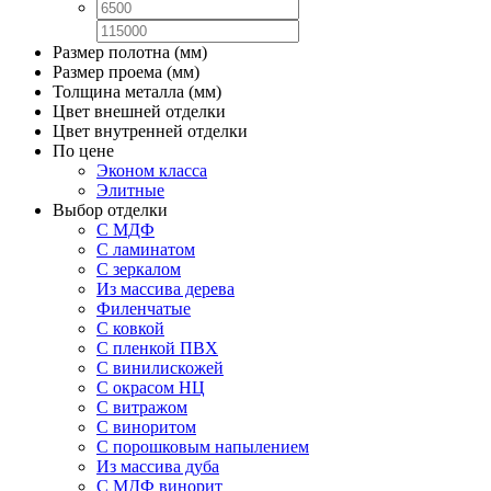
Размер полотна (мм)
Размер проема (мм)
Толщина металла (мм)
Цвет внешней отделки
Цвет внутренней отделки
По цене
Эконом класса
Элитные
Выбор отделки
С МДФ
С ламинатом
С зеркалом
Из массива дерева
Филенчатые
С ковкой
С пленкой ПВХ
С винилискожей
С окрасом НЦ
С витражом
С виноритом
С порошковым напылением
Из массива дуба
С МДФ винорит