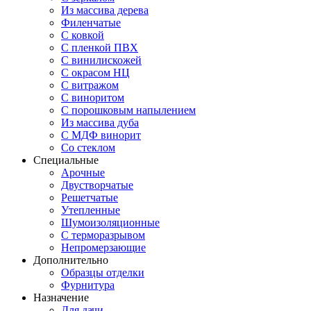
Из массива дерева
Филенчатые
С ковкой
С пленкой ПВХ
С винилискожей
С окрасом НЦ
С витражом
С виноритом
С порошковым напылением
Из массива дуба
С МДФ винорит
Со стеклом
Специальные
Арочные
Двустворчатые
Решетчатые
Утепленные
Шумоизоляционные
С терморазрывом
Непромерзающие
Дополнительно
Образцы отделки
Фурнитура
Назначение
Для дачи