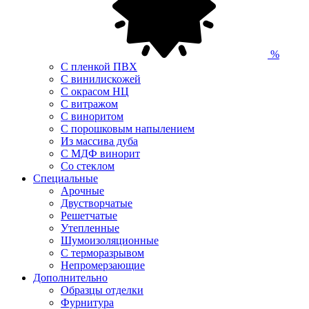
%
С пленкой ПВХ
С винилискожей
С окрасом НЦ
С витражом
С виноритом
С порошковым напылением
Из массива дуба
С МДФ винорит
Со стеклом
Специальные
Арочные
Двустворчатые
Решетчатые
Утепленные
Шумоизоляционные
С терморазрывом
Непромерзающие
Дополнительно
Образцы отделки
Фурнитура