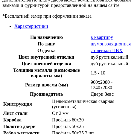
замками и фурнитурой предоставленной на нашем сайте.
*
Бесплатный замер при оформлении заказа
Характеристики
По назначению
в квартиру
По типу
шумоизоляционная
Отделка
с пленкой ПВХ
Цвет внутренней отделки
дуб рустикальный
Цвет внешней отделки
дуб рустикальный
Толщина металла (возможные
1.5 - 10
варианты мм)
900х2080 -
Размер проема (мм)
1240х2080
Производитель
Двери Зевс
Цельнометаллическая сварная
Конструкция
(усиленная)
Лист стали
От 2 мм
Коробка
Профиль 60х30
Полотно двери
Профиль 50х25
Ребра жесткости
Профиль 50х25 2 шт.