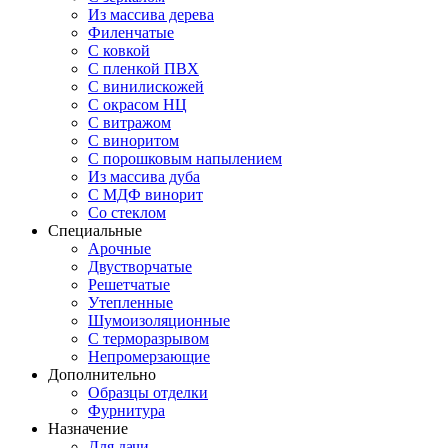
Из массива дерева
Филенчатые
С ковкой
С пленкой ПВХ
С винилискожей
С окрасом НЦ
С витражом
С виноритом
С порошковым напылением
Из массива дуба
С МДФ винорит
Со стеклом
Специальные
Арочные
Двустворчатые
Решетчатые
Утепленные
Шумоизоляционные
С терморазрывом
Непромерзающие
Дополнительно
Образцы отделки
Фурнитура
Назначение
Для дачи