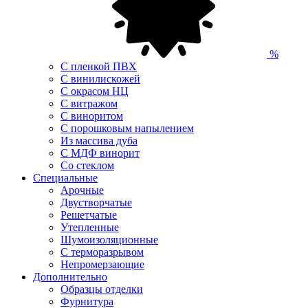
%
С пленкой ПВХ
С винилискожей
С окрасом НЦ
С витражом
С виноритом
С порошковым напылением
Из массива дуба
С МДФ винорит
Со стеклом
Специальные
Арочные
Двустворчатые
Решетчатые
Утепленные
Шумоизоляционные
С терморазрывом
Непромерзающие
Дополнительно
Образцы отделки
Фурнитура