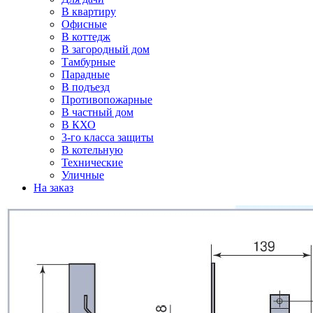
В квартиру
Офисные
В коттедж
В загородный дом
Тамбурные
Парадные
В подъезд
Противопожарные
В частный дом
В КХО
3-го класса защиты
В котельную
Технические
Уличные
На заказ