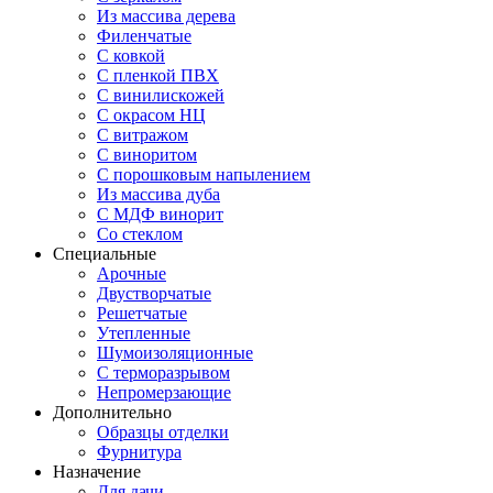
Из массива дерева
Филенчатые
С ковкой
С пленкой ПВХ
С винилискожей
С окрасом НЦ
С витражом
С виноритом
С порошковым напылением
Из массива дуба
С МДФ винорит
Со стеклом
Специальные
Арочные
Двустворчатые
Решетчатые
Утепленные
Шумоизоляционные
С терморазрывом
Непромерзающие
Дополнительно
Образцы отделки
Фурнитура
Назначение
Для дачи