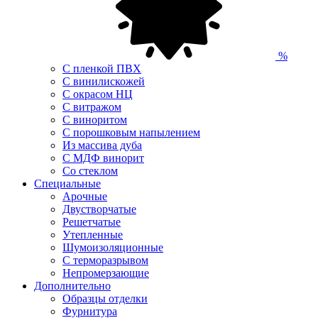
%
С пленкой ПВХ
С винилискожей
С окрасом НЦ
С витражом
С виноритом
С порошковым напылением
Из массива дуба
С МДФ винорит
Со стеклом
Специальные
Арочные
Двустворчатые
Решетчатые
Утепленные
Шумоизоляционные
С терморазрывом
Непромерзающие
Дополнительно
Образцы отделки
Фурнитура