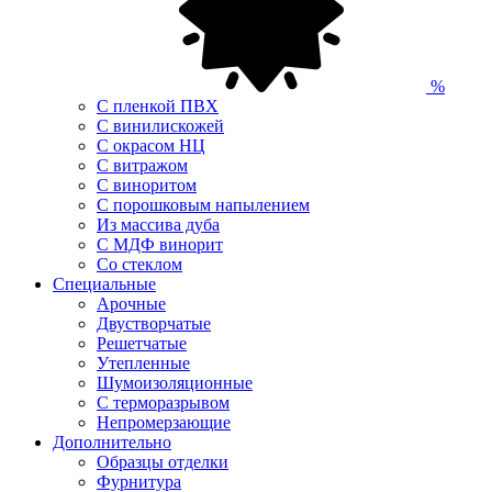
%
С пленкой ПВХ
С винилискожей
С окрасом НЦ
С витражом
С виноритом
С порошковым напылением
Из массива дуба
С МДФ винорит
Со стеклом
Специальные
Арочные
Двустворчатые
Решетчатые
Утепленные
Шумоизоляционные
С терморазрывом
Непромерзающие
Дополнительно
Образцы отделки
Фурнитура