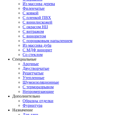
Из массива дерева
Филенчатые
С ковкой
С пленкой ПВХ
С винилискожей
С окрасом НЦ
С витражом
С виноритом
С порошковым напылением
Из массива дуба
С МДФ винорит
Со стеклом
Специальные
Арочные
Двустворчатые
Решетчатые
Утепленные
Шумоизоляционные
С терморазрывом
Непромерзающие
Дополнительно
Образцы отделки
Фурнитура
Назначение
Для дачи