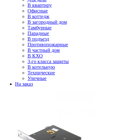
В квартиру
Офисные
В коттедж
В загородный дом
Тамбурные
Парадные
В подъезд
Противопожарные
В частный дом
В КХО
3-го класса защиты
В котельную
Технические
Уличные
На заказ