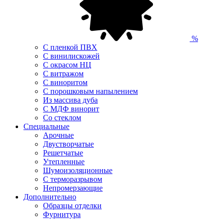
%
С пленкой ПВХ
С винилискожей
С окрасом НЦ
С витражом
С виноритом
С порошковым напылением
Из массива дуба
С МДФ винорит
Со стеклом
Специальные
Арочные
Двустворчатые
Решетчатые
Утепленные
Шумоизоляционные
С терморазрывом
Непромерзающие
Дополнительно
Образцы отделки
Фурнитура