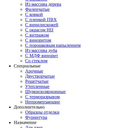
Из массива дерева
Филенчатые
С ковкой
С пленкой ПВХ
С винилискожей
С окрасом НЦ
С витражом
С виноритом
С порошковым напылением
Из массива дуба
С МДФ винорит
Со стеклом
Специальные
Арочные
Двустворчатые
Решетчатые
Утепленные
Шумоизоляционные
С терморазрывом
Непромерзающие
Дополнительно
Образцы отделки
Фурнитура
Назначение
Для дачи