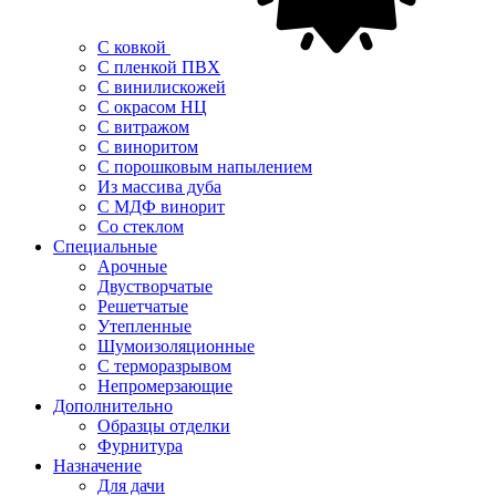
С ковкой
С пленкой ПВХ
С винилискожей
С окрасом НЦ
С витражом
С виноритом
С порошковым напылением
Из массива дуба
С МДФ винорит
Со стеклом
Специальные
Арочные
Двустворчатые
Решетчатые
Утепленные
Шумоизоляционные
С терморазрывом
Непромерзающие
Дополнительно
Образцы отделки
Фурнитура
Назначение
Для дачи