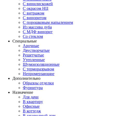
С винилискожей
С окрасом НЦ
С витражом
С виноритом
С порошковым напылением
Из массива дуба
С МДФ винорит
Со стеклом
Специальные
Арочные
Двустворчатые
Решетчатые
Утепленные
Шумоизоляционные
С терморазрывом
Непромерзающие
Дополнительно
Образцы отделки
Фурнитура
Назначение
Для дачи
В квартиру
Офисные
В коттедж
В загородный дом