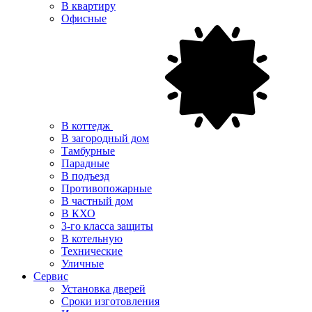
В квартиру
Офисные
В коттедж
В загородный дом
Тамбурные
Парадные
В подъезд
Противопожарные
В частный дом
В КХО
3-го класса защиты
В котельную
Технические
Уличные
Сервис
Установка дверей
Сроки изготовления