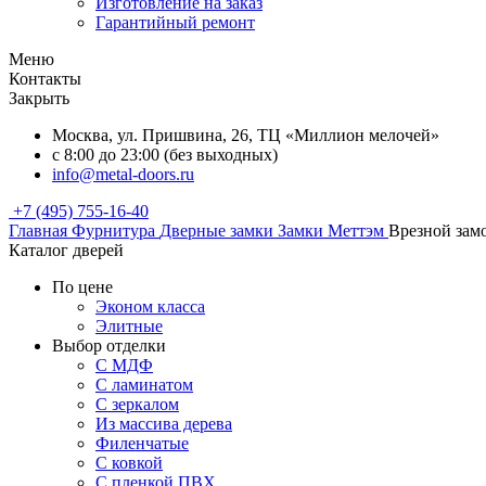
Изготовление на заказ
Гарантийный ремонт
Меню
Контакты
Закрыть
Москва, ул. Пришвина, 26, ТЦ «Миллион мелочей»
с 8:00 до 23:00 (без выходных)
info@metal-doors.ru
+7 (495) 755-16-40
Главная
Фурнитура
Дверные замки
Замки Меттэм
Врезной замо
Каталог дверей
По цене
Эконом класса
Элитные
Выбор отделки
С МДФ
С ламинатом
С зеркалом
Из массива дерева
Филенчатые
С ковкой
С пленкой ПВХ