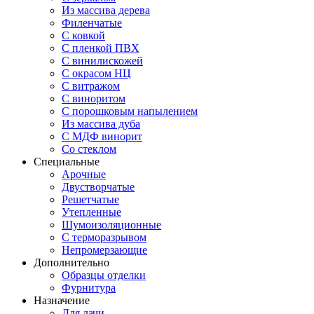
Из массива дерева
Филенчатые
С ковкой
С пленкой ПВХ
С винилискожей
С окрасом НЦ
С витражом
С виноритом
С порошковым напылением
Из массива дуба
С МДФ винорит
Со стеклом
Специальные
Арочные
Двустворчатые
Решетчатые
Утепленные
Шумоизоляционные
С терморазрывом
Непромерзающие
Дополнительно
Образцы отделки
Фурнитура
Назначение
Для дачи