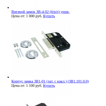
Врезной замок ЗВ-4-02 (б/р/о) унив.
Цена от: 1 000 руб.
Купить
Корпус замка ЗВ1-01 (лат. с накл.) (ЗВ1.101.0.0)
Цена от: 1 100 руб.
Купить