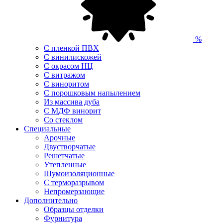
%
С пленкой ПВХ
С винилискожей
С окрасом НЦ
С витражом
С виноритом
С порошковым напылением
Из массива дуба
С МДФ винорит
Со стеклом
Специальные
Арочные
Двустворчатые
Решетчатые
Утепленные
Шумоизоляционные
С терморазрывом
Непромерзающие
Дополнительно
Образцы отделки
Фурнитура