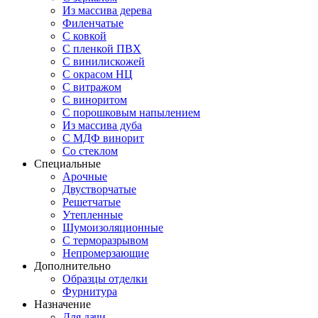
Из массива дерева
Филенчатые
С ковкой
С пленкой ПВХ
С винилискожей
С окрасом НЦ
С витражом
С виноритом
С порошковым напылением
Из массива дуба
С МДФ винорит
Со стеклом
Специальные
Арочные
Двустворчатые
Решетчатые
Утепленные
Шумоизоляционные
С терморазрывом
Непромерзающие
Дополнительно
Образцы отделки
Фурнитура
Назначение
Для дачи