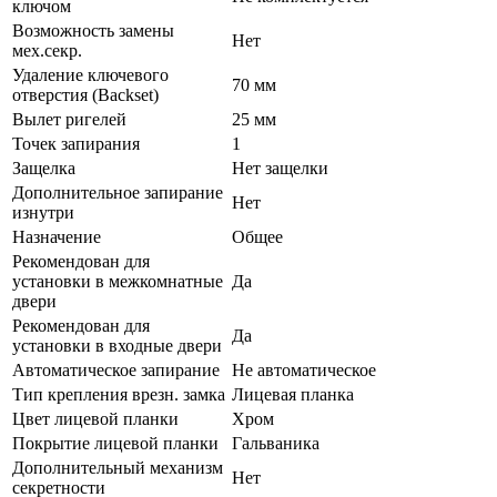
ключом
Возможность замены
Нет
мех.секр.
Удаление ключевого
70 мм
отверстия (Backset)
Вылет ригелей
25 мм
Точек запирания
1
Защелка
Нет защелки
Дополнительное запирание
Нет
изнутри
Назначение
Общее
Рекомендован для
установки в межкомнатные
Да
двери
Рекомендован для
Да
установки в входные двери
Автоматическое запирание
Не автоматическое
Тип крепления врезн. замка
Лицевая планка
Цвет лицевой планки
Хром
Покрытие лицевой планки
Гальваника
Дополнительный механизм
Нет
секретности