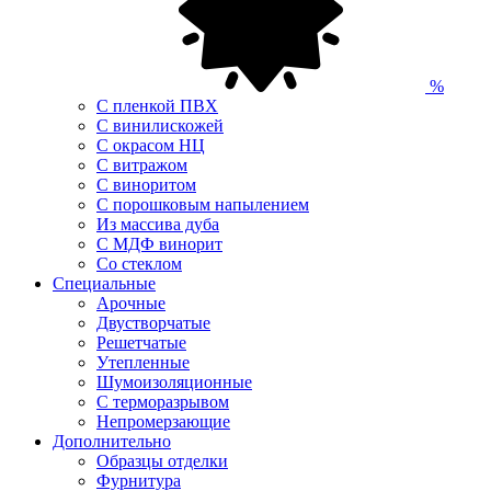
%
С пленкой ПВХ
С винилискожей
С окрасом НЦ
С витражом
С виноритом
С порошковым напылением
Из массива дуба
С МДФ винорит
Со стеклом
Специальные
Арочные
Двустворчатые
Решетчатые
Утепленные
Шумоизоляционные
С терморазрывом
Непромерзающие
Дополнительно
Образцы отделки
Фурнитура