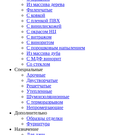
Из массива дерева
Филенчатые
С ковкой
С пленкой ПВХ
С винилискожей
С окрасом НЦ
С витражом
С виноритом
С порошковым напылением
Из массива дуба
С МДФ винорит
Со стеклом
Специальные
Арочные
Двустворчатые
Решетчатые
Утепленные
Шумоизоляционные
С терморазрывом
Непромерзающие
Дополнительно
Образцы отделки
Фурнитура
Назначение
Для дачи