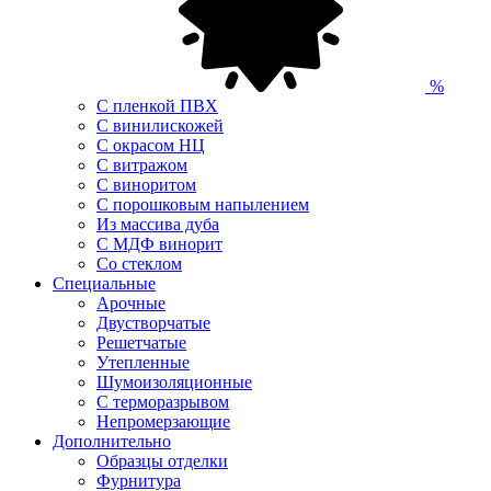
%
С пленкой ПВХ
С винилискожей
С окрасом НЦ
С витражом
С виноритом
С порошковым напылением
Из массива дуба
С МДФ винорит
Со стеклом
Специальные
Арочные
Двустворчатые
Решетчатые
Утепленные
Шумоизоляционные
С терморазрывом
Непромерзающие
Дополнительно
Образцы отделки
Фурнитура