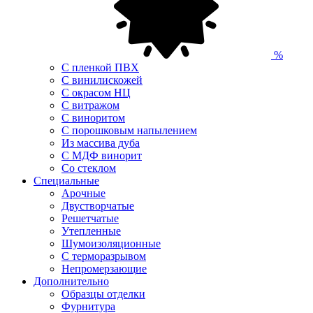
%
С пленкой ПВХ
С винилискожей
С окрасом НЦ
С витражом
С виноритом
С порошковым напылением
Из массива дуба
С МДФ винорит
Со стеклом
Специальные
Арочные
Двустворчатые
Решетчатые
Утепленные
Шумоизоляционные
С терморазрывом
Непромерзающие
Дополнительно
Образцы отделки
Фурнитура