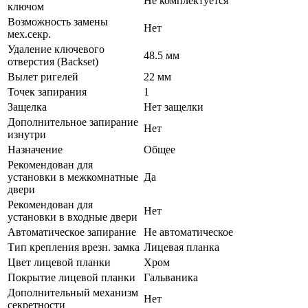
Не комплектуется
ключом
Возможность замены
Нет
мех.секр.
Удаление ключевого
48.5 мм
отверстия (Backset)
Вылет ригелей
22 мм
Точек запирания
1
Защелка
Нет защелки
Дополнительное запирание
Нет
изнутри
Назначение
Общее
Рекомендован для
установки в межкомнатные
Да
двери
Рекомендован для
Нет
установки в входные двери
Автоматическое запирание
Не автоматическое
Тип крепления врезн. замка
Лицевая планка
Цвет лицевой планки
Хром
Покрытие лицевой планки
Гальваника
Дополнительный механизм
Нет
секретности