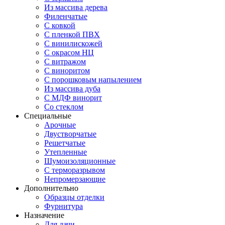
Из массива дерева
Филенчатые
С ковкой
С пленкой ПВХ
С винилискожей
С окрасом НЦ
С витражом
С виноритом
С порошковым напылением
Из массива дуба
С МДФ винорит
Со стеклом
Специальные
Арочные
Двустворчатые
Решетчатые
Утепленные
Шумоизоляционные
С терморазрывом
Непромерзающие
Дополнительно
Образцы отделки
Фурнитура
Назначение
Для дачи