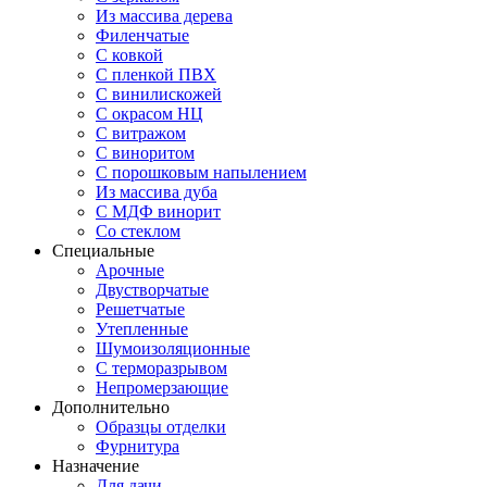
Из массива дерева
Филенчатые
С ковкой
С пленкой ПВХ
С винилискожей
С окрасом НЦ
С витражом
С виноритом
С порошковым напылением
Из массива дуба
С МДФ винорит
Со стеклом
Специальные
Арочные
Двустворчатые
Решетчатые
Утепленные
Шумоизоляционные
С терморазрывом
Непромерзающие
Дополнительно
Образцы отделки
Фурнитура
Назначение
Для дачи