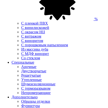
%
С пленкой ПВХ
С винилискожей
С окрасом НЦ
С витражом
С виноритом
С порошковым напылением
Из массива дуба
С МДФ винорит
Со стеклом
Специальные
Арочные
Двустворчатые
Решетчатые
Утепленные
Шумоизоляционные
С терморазрывом
Непромерзающие
Дополнительно
Образцы отделки
Фурнитура