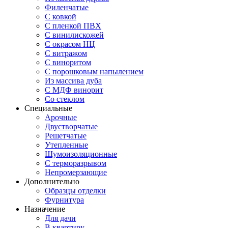
Филенчатые
С ковкой
С пленкой ПВХ
С винилискожей
С окрасом НЦ
С витражом
С виноритом
С порошковым напылением
Из массива дуба
С МДФ винорит
Со стеклом
Специальные
Арочные
Двустворчатые
Решетчатые
Утепленные
Шумоизоляционные
С терморазрывом
Непромерзающие
Дополнительно
Образцы отделки
Фурнитура
Назначение
Для дачи
В квартиру