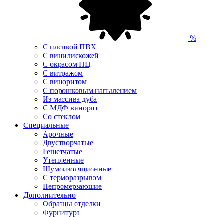
%
С пленкой ПВХ
С винилискожей
С окрасом НЦ
С витражом
С виноритом
С порошковым напылением
Из массива дуба
С МДФ винорит
Со стеклом
Специальные
Арочные
Двустворчатые
Решетчатые
Утепленные
Шумоизоляционные
С терморазрывом
Непромерзающие
Дополнительно
Образцы отделки
Фурнитура