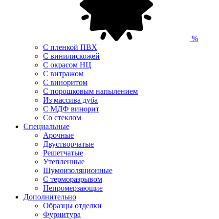
%
С пленкой ПВХ
С винилискожей
С окрасом НЦ
С витражом
С виноритом
С порошковым напылением
Из массива дуба
С МДФ винорит
Со стеклом
Специальные
Арочные
Двустворчатые
Решетчатые
Утепленные
Шумоизоляционные
С терморазрывом
Непромерзающие
Дополнительно
Образцы отделки
Фурнитура