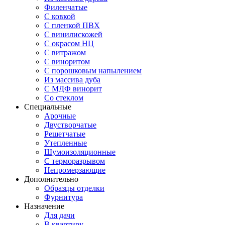
Филенчатые
С ковкой
С пленкой ПВХ
С винилискожей
С окрасом НЦ
С витражом
С виноритом
С порошковым напылением
Из массива дуба
С МДФ винорит
Со стеклом
Специальные
Арочные
Двустворчатые
Решетчатые
Утепленные
Шумоизоляционные
С терморазрывом
Непромерзающие
Дополнительно
Образцы отделки
Фурнитура
Назначение
Для дачи
В квартиру