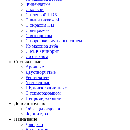
Филенчатые
С ковкой
С пленкой ПВХ
С винилискожей
С окрасом НЦ
С витражом
С виноритом
С порошковым напылением
Из массива дуба
С МДФ винорит
Со стеклом
Специальные
Арочные
Двустворчатые
Решетчатые
Утепленные
Шумоизоляционные
С терморазрывом
Непромерзающие
Дополнительно
Образцы отделки
Фурнитура
Назначение
Для дачи
В квартиру