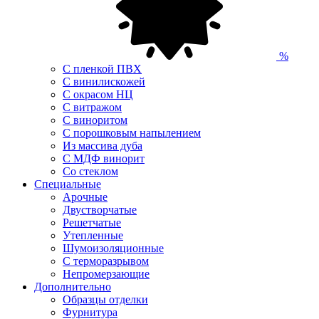
%
С пленкой ПВХ
С винилискожей
С окрасом НЦ
С витражом
С виноритом
С порошковым напылением
Из массива дуба
С МДФ винорит
Со стеклом
Специальные
Арочные
Двустворчатые
Решетчатые
Утепленные
Шумоизоляционные
С терморазрывом
Непромерзающие
Дополнительно
Образцы отделки
Фурнитура