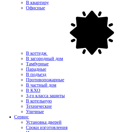
В квартиру
Офисные
В коттедж
В загородный дом
Тамбурные
Парадные
В подъезд
Противопожарные
В частный дом
В КХО
3-го класса защиты
В котельную
Технические
Уличные
Сервис
Установка дверей
Сроки изготовления