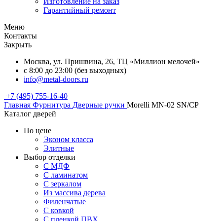
Изготовление на заказ
Гарантийный ремонт
Меню
Контакты
Закрыть
Москва, ул. Пришвина, 26, ТЦ «Миллион мелочей»
с 8:00 до 23:00 (без выходных)
info@metal-doors.ru
+7 (495) 755-16-40
Главная
Фурнитура
Дверные ручки
Morelli MN-02 SN/CP
Каталог дверей
По цене
Эконом класса
Элитные
Выбор отделки
С МДФ
С ламинатом
С зеркалом
Из массива дерева
Филенчатые
С ковкой
С пленкой ПВХ