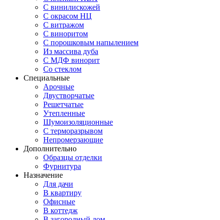
С винилискожей
С окрасом НЦ
С витражом
С виноритом
С порошковым напылением
Из массива дуба
С МДФ винорит
Со стеклом
Специальные
Арочные
Двустворчатые
Решетчатые
Утепленные
Шумоизоляционные
С терморазрывом
Непромерзающие
Дополнительно
Образцы отделки
Фурнитура
Назначение
Для дачи
В квартиру
Офисные
В коттедж
В загородный дом