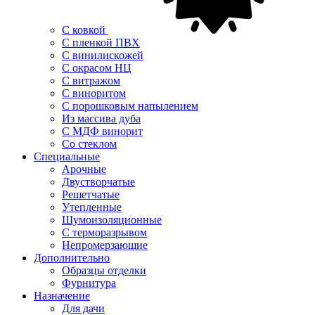
С ковкой
С пленкой ПВХ
С винилискожей
С окрасом НЦ
С витражом
С виноритом
С порошковым напылением
Из массива дуба
С МДФ винорит
Со стеклом
Специальные
Арочные
Двустворчатые
Решетчатые
Утепленные
Шумоизоляционные
С терморазрывом
Непромерзающие
Дополнительно
Образцы отделки
Фурнитура
Назначение
Для дачи