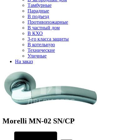
Тамбурные
Парадные
В подъезд
Противопожарные
В частный дом
В КХО
3-го класса защиты
В котельную
Технические
Уличные
На заказ
Morelli MN-02 SN/CP