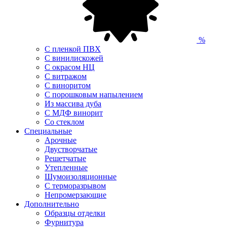
%
С пленкой ПВХ
С винилискожей
С окрасом НЦ
С витражом
С виноритом
С порошковым напылением
Из массива дуба
С МДФ винорит
Со стеклом
Специальные
Арочные
Двустворчатые
Решетчатые
Утепленные
Шумоизоляционные
С терморазрывом
Непромерзающие
Дополнительно
Образцы отделки
Фурнитура