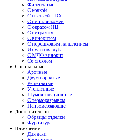
Филенчатые
С ковкой
С пленкой ПВХ
С винилискожей
С окрасом НЦ
С витражом
С виноритом
С порошковым напылением
Из массива дуба
С МДФ винорит
Со стеклом
Специальные
Арочные
Двустворчатые
Решетчатые
Утепленные
Шумоизоляционные
С терморазрывом
Непромерзающие
Дополнительно
Образцы отделки
Фурнитура
Назначение
Для дачи
В квартиру